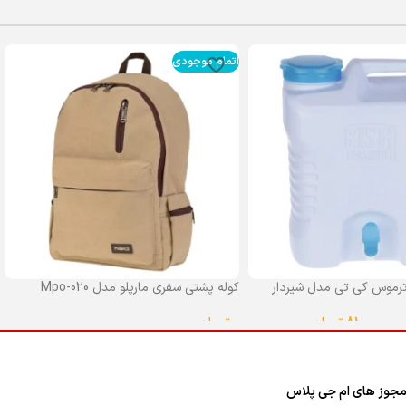
اتمام موجودی
رموس کی تی مدل شیردار
کوله پشتی سفری مارپلو مدل Mpo-020
0
تومان
–
810,000
تومان
انتخاب گزینه ها
ا
جوز های ام جی پلاس