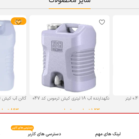
سایر محصولات
حراج
نگهدارنده آب 18 لیتری کیش ترموس کد 047
گالن آب کیش ت
گنجایش 18 لیتر
1,230,000
تومان
–
0
تومان
863,000
تومان
انتخاب گزینه ها
انتخاب گزینه ه
دسترسی های کاربر
لینک های مهم
دسترسی های کاربر
م