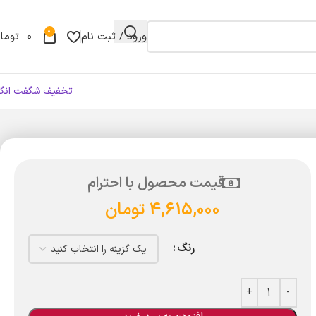
0
ورود / ثبت نام
0
توما
تخفیف شگفت انگی
قیمت محصول با احترام
4,615,000
تومان
رنگ