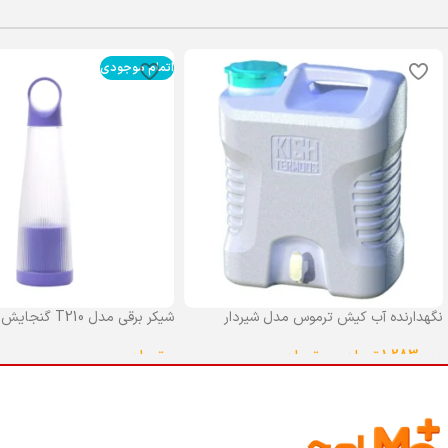
اتمام موجودی
نگهدارنده آب کیش ترموس مدل شیردار
شیکر برقی مدل T210 گنجایش 0.4 لیتر
گنجایش 25 لیتر
0
تومان
1,283,000
تومان
–
0
تومان
انتخاب گزینه ها
انتخاب گزینه ها