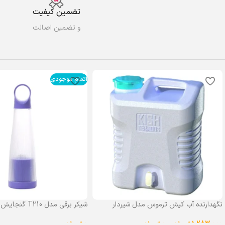
تضمین کیفیت
و تضمین اصالت
اتمام موجودی
نگهدارنده آب کیش ترموس مدل شیردار
شیکر برقی مدل T210 گنجایش 0.4 لیتر
گنجایش 25 لیتر
0
تومان
1,283,000
تومان
–
0
تومان