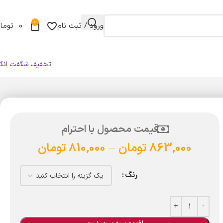
0
ورود / ثبت نام
0
توما
تخفیف شگفت انگی
قیمت محصول با احترام
863,000
تومان
–
810,000
تومان
رنگ