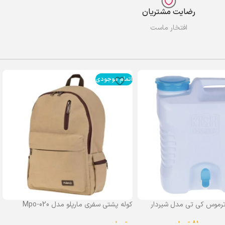
رضایت مشتریان
افتخار ماست
اتمام موجودی
رموس کی تی مدل شیردار
کوله پشتی سفری مارپلو مدل Mpo-020
0
تومان
–
810,000
تومان