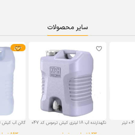
سایر محصولات
حراج
نگهدارنده آب 18 لیتری کیش ترموس کد 047
گالن آب کیش ت
گنجایش 18 لیتر
1,230,000
تومان
–
0
تومان
863,000
تومان