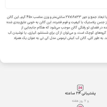
گالن آب کیش ترموس کی تی مدل شیردار با گنجایش 18 لیتر، یکی از انتخاب‌های ایده‌آل برای نگهداری آب در سفرها، کمپینگ و حتی استفاده در خودرو است. با ابعاد جمع و جور 27x18x33 سانتی‌متر و وزن مناسب 450 گرم، این گالن
 از جنس پلاستیک با کیفیت و فوم فشرده، این گالن به خوبی عایق‌بندی شده
شده در فضای تو رفتگی گالن موجب می‌شود که هنگام جابجایی از
گروه‌های کوچک است، و می‌توان از آن برای شستشو، آبیاری، یا نوشیدن آب
اشد. به طور کلی، گالن آب کیش ترموس مدل کی تی به عنوان یک همراه
پشتیبانی ۲۴ ساعته
و ۷ روز هفته