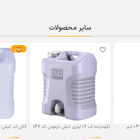
سایر محصولات
حراج
نگهدارنده آب 18 لیتری کیش ترموس کد 047
گالن آب کیش ت
گنجایش 18 لیتر
1,230,000
تومان
–
0
تومان
863,000
تومان