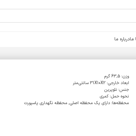
ما
درباره ما
وزن: 63,5 گرم
ابعاد خارجی: 31X10X2 سانتی‌متر
جنس: نئوپرین
نحوه حمل: کمری
محفظه‌ها: دارای یک محفظه اصلی, محفظه نگهداری پاسپورت