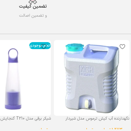
تضمین کیفیت
و تضمین اصالت
اتمام موجودی
نگهدارنده آب کیش ترموس مدل شیردار
شیکر برقی مدل T210 گنجایش 0.4 لیتر
گنجایش 25 لیتر
0
تومان
1,283,000
تومان
–
0
تومان