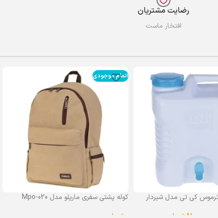
رضایت مشتریان
افتخار ماست
اتمام موجودی
رموس کی تی مدل شیردار
کوله پشتی سفری مارپلو مدل Mpo-020
0
تومان
–
810,000
تومان