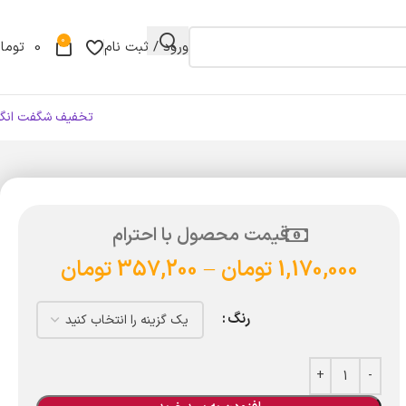
0
ورود / ثبت نام
0
توما
تخفیف شگفت انگی
قیمت محصول با احترام
1,170,000
تومان
–
357,200
تومان
رنگ