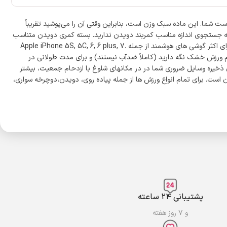
ت شما. این ماده سبک وزن است، بنابراین وقتی آن را می‌پوشید تقریباً
 به جستجوی اندازه مناسب کمربند دویدن ندارید. بسته کمری دویدن متناسب
با اندازه های دور کمر از 27 اینچ تا 44 اینچ با بند الاستیک و قابل تنظیم، نگهدارنده تلفن همراه برای دویدن که برای همه اعضای خانواده شما مناسب است. برای اکثر گوشی های هوشمند از جمله Apple iPhone 5S, 5C, 6, 6 plus, 7.
یل با ارزش خود را در حین انجام ورزش خشک نگه دارید (کاملاً ضدآب نیستند) و برای مدت طولانی در
برای ذخیره وسایل ضروری شما در در مکانهای شلوغ با ازدحام جمعیت، بیشتر
 است. برای تمام انواع ورزش ها از جمله پیاده روی، دویدن،دوچرخه سواری،
پشتیبانی ۲۴ ساعته
و ۷ روز هفته