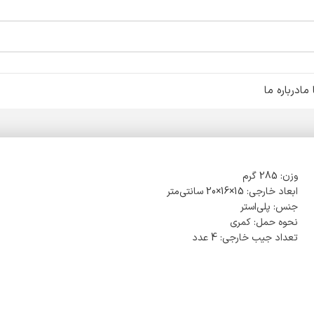
ما
درباره ما
وزن: 285 گرم
ابعاد خارجی: 15×16×20 سانتی‌متر
جنس: پلی‌استر
نحوه حمل: کمری
تعداد جیب خارجی: 4 عدد