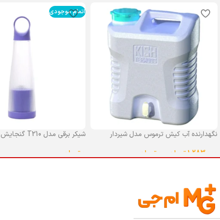
اتمام موجودی
نگهدارنده آب کیش ترموس مدل شیردار
شیکر برقی مدل T210 گنجایش 0.4 لیتر
گنجایش 25 لیتر
0
تومان
1,283,000
تومان
–
0
تومان
انتخاب گزینه ها
انتخاب گزینه ها