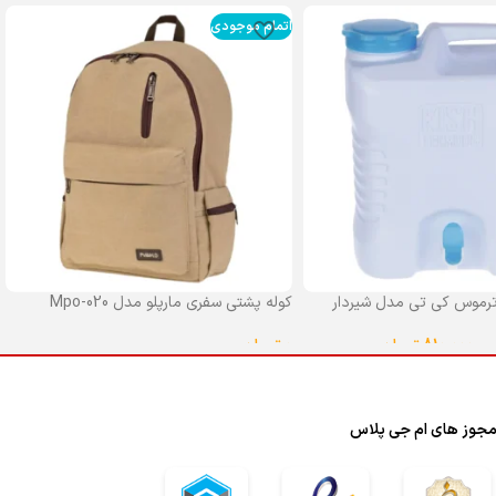
اتمام موجودی
رموس کی تی مدل شیردار
کوله پشتی سفری مارپلو مدل Mpo-020
0
تومان
–
810,000
تومان
انتخاب گزینه ها
ا
جوز های ام جی پلاس