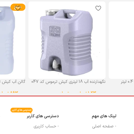
حراج
نگهدارنده آب 18 لیتری کیش ترموس کد 047
گالن آب کیش ت
گنجایش 18 لیتر
1,230,000
تومان
–
0
تومان
863,000
تومان
انتخاب گزینه ها
انتخاب گزینه ه
دسترسی های کاربر
لینک های مهم
دسترسی های کاربر
م
- صفحه اصلی
- حساب کاربری