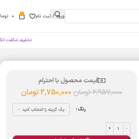
0
ورود / ثبت نام
0
توما
تخفیف شگفت انگی
قیمت محصول با احترام
2,957,000
تومان
2,750,000
تومان
رنگ