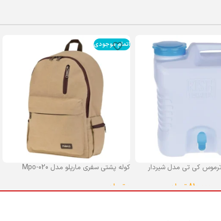
اتمام موجودی
رموس کی تی مدل شیردار
کوله پشتی سفری مارپلو مدل Mpo-020
0
تومان
–
810,000
تومان
انتخاب گزینه ها
ا