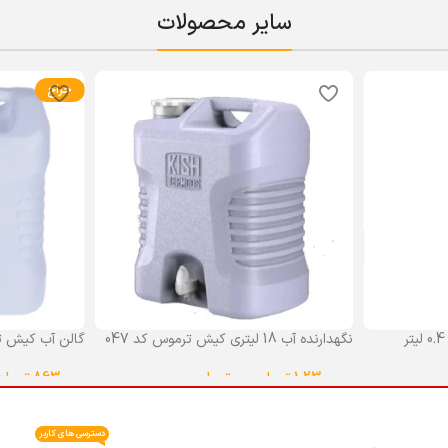
سایر محصولات
حراج
نگهدارنده آب 18 لیتری کیش ترموس کد 047
گالن آب کیش ت
گنجایش 18 لیتر
1,230,000
تومان
–
0
تومان
863,000
تومان
انتخاب گزینه ها
انتخاب گزینه ه
دسترسی های کاربر