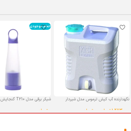
اتمام موجودی
نگهدارنده آب کیش ترموس مدل شیردار
شیکر برقی مدل T210 گنجایش 0.4 لیتر
گنجایش 25 لیتر
0
تومان
1,283,000
تومان
–
0
تومان
انتخاب گزینه ها
انتخاب گزینه ها