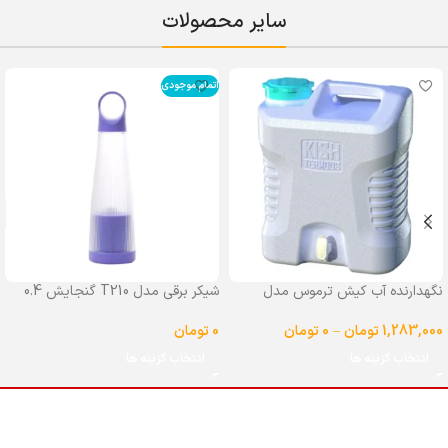
سایر محصولات
اتمام موجودی
نگهدارنده آب کیش ترموس مدل
شیکر برقی مدل T210 گنجایش 0.4
شیردار گنجایش 25 لیتر
لیتر
1,283,000
تومان
–
0
تومان
0
تومان
انتخاب گزینه ها
انتخاب گزینه ها