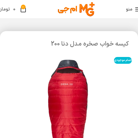
0
منو
0
تومان
کیسه خواب صخره مدل دنا 200
اتمام موجودی