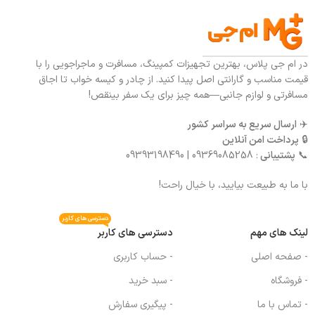
در ام جی پلاس، بهترین تجهیزات کمپینگ، مسافرت و ماجراجویی را با
قیمت مناسب و گارانتی اصل پیدا کنید. از چادر و کیسه خواب تا اجاق
مسافرتی و لوازم جانبی—همه چیز برای یک سفر بینقص!
✈️
ارسال سریع به سراسر کشور
🔒
پرداخت امن آنلاین
📞
پشتیبانی
: 09369085258 | 09393198490
با ما به طبیعت بیایید، با خیال راحت!
دسترسی های کاربر
لینک های مهم
دسترسی های کاربر
- صفحه اصلی
- حساب کاربری
- فروشگاه
- سبد خرید
- تماس با ما
- پیگیری سفارش