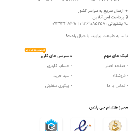
✈️
ارسال سریع به سراسر کشور
🔒
پرداخت امن آنلاین
📞
پشتیبانی
: 09369085258 | 09393198490
با ما به طبیعت بیایید، با خیال راحت!
دسترسی های کاربر
لینک های مهم
دسترسی های کاربر
- صفحه اصلی
- حساب کاربری
- فروشگاه
- سبد خرید
- تماس با ما
- پیگیری سفارش
مجوز های ام جی پلاس