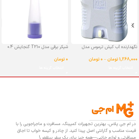
نگهدارنده آب کیش ترموس مدل
شیکر برقی مدل T210 گنجایش 0.4
شیردار گنجایش 25 لیتر
لیتر
1,268,000
تومان
–
0
تومان
0
تومان
انتخاب گزینه ها
انتخاب گزینه ها
در ام جی پلاس، بهترین تجهیزات کمپینگ، مسافرت و ماجراجویی را با
قیمت مناسب و گارانتی اصل پیدا کنید. از چادر و کیسه خواب تا اجاق
مسافرتی و لوازم جانبی—همه چیز برای یک سفر بینقص!