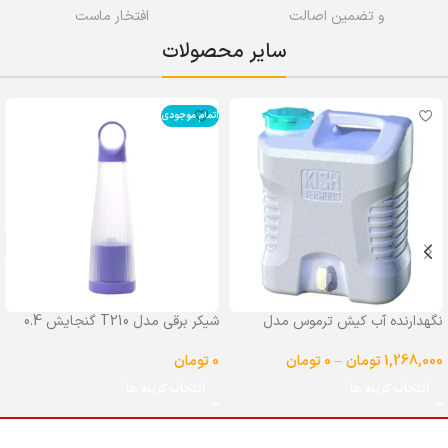
و تضمین اصالت
افتخار ماست
سایر محصولات
اتمام موجودی
نگهدارنده آب کیش ترموس مدل
شیکر برقی مدل T210 گنجایش 0.4
شیردار گنجایش 25 لیتر
لیتر
1,268,000
تومان
–
0
تومان
0
تومان
انتخاب گزینه ها
انتخاب گزینه ها