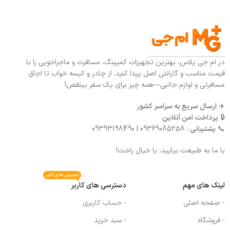
در ام جی پلاس، بهترین تجهیزات کمپینگ، مسافرت و ماجراجویی را با
قیمت مناسب و گارانتی اصل پیدا کنید. از چادر و کیسه خواب تا اجاق
مسافرتی و لوازم جانبی—همه چیز برای یک سفر بینقص!
✈️
ارسال سریع به سراسر کشور
🔒
پرداخت امن آنلاین
📞
پشتیبانی
: 09369085258 | 09393198490
با ما به طبیعت بیایید، با خیال راحت!
دسترسی های کاربر
لینک های مهم
دسترسی های کاربر
- صفحه اصلی
- حساب کاربری
- فروشگاه
- سبد خرید