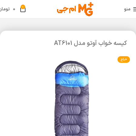
0
منو
0
تومان
کیسه خواب آوتو مدل AT6101
حراج