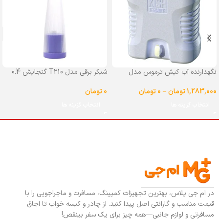
نگهدارنده آب کیش ترموس مدل
شیکر برقی مدل T210 گنجایش 0.4
شیردار گنجایش 25 لیتر
لیتر
1,283,000
تومان
–
0
تومان
0
تومان
انتخاب گزینه ها
انتخاب گزینه ها
در ام جی پلاس، بهترین تجهیزات کمپینگ، مسافرت و ماجراجویی را با
قیمت مناسب و گارانتی اصل پیدا کنید. از چادر و کیسه خواب تا اجاق
مسافرتی و لوازم جانبی—همه چیز برای یک سفر بینقص!