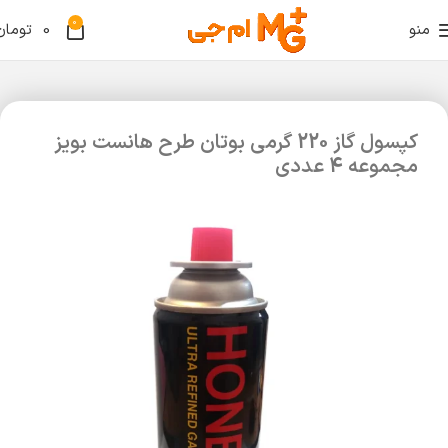
0
منو
0
تومان
کپسول گاز 220 گرمی بوتان طرح هانست بویز
مجموعه 4 عددی