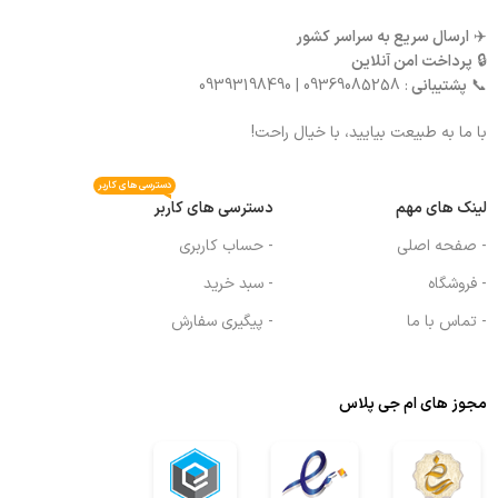
✈️
ارسال سریع به سراسر کشور
🔒
پرداخت امن آنلاین
📞
پشتیبانی
: 09369085258 | 09393198490
با ما به طبیعت بیایید، با خیال راحت!
دسترسی های کاربر
لینک های مهم
دسترسی های کاربر
- صفحه اصلی
- حساب کاربری
- فروشگاه
- سبد خرید
- تماس با ما
- پیگیری سفارش
مجوز های ام جی پلاس