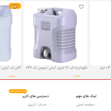
حراج
نگهدارنده آب 18 لیتری کیش ترموس کد 047
گالن آب کیش ت
گنجایش 18 لیتر
1,230,000
تومان
–
0
تومان
863,000
تومان
انتخاب گزینه ها
انتخاب گزینه ه
دسترسی های کاربر
لینک های مهم
دسترسی های کاربر
م
- صفحه اصلی
- حساب کاربری