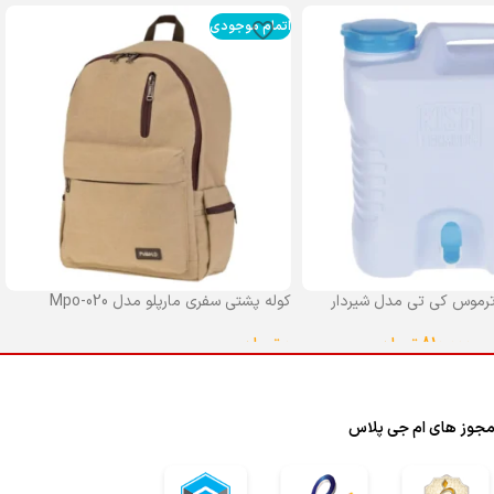
اتمام موجودی
رموس کی تی مدل شیردار
کوله پشتی سفری مارپلو مدل Mpo-020
0
تومان
–
810,000
تومان
انتخاب گزینه ها
ا
جوز های ام جی پلاس