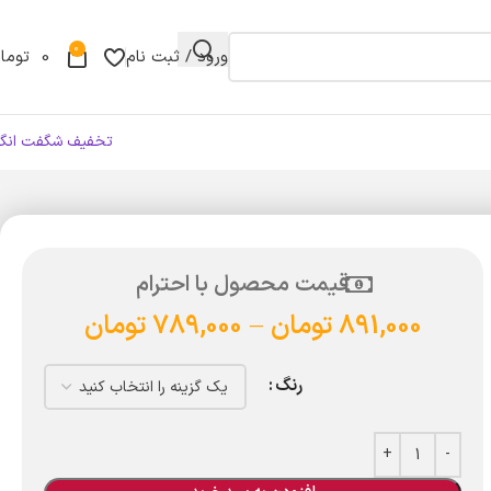
0
ورود / ثبت نام
0
توما
تخفیف شگفت انگی
قیمت محصول با احترام
891,000
تومان
–
789,000
تومان
رنگ