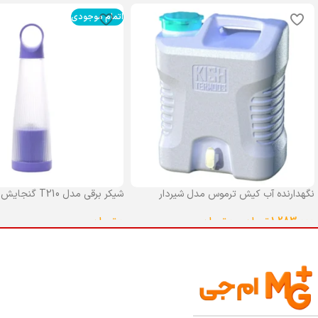
اتمام موجودی
نگهدارنده آب کیش ترموس مدل شیردار
شیکر برقی مدل T210 گنجایش 0.4 لیتر
گنجایش 25 لیتر
0
تومان
1,283,000
تومان
–
0
تومان
انتخاب گزینه ها
انتخاب گزینه ها