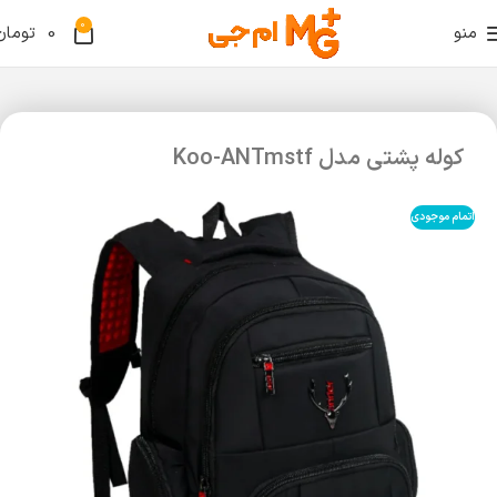
0
منو
0
تومان
کوله پشتی مدل Koo-ANTmstf
اتمام موجودی