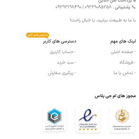
🔒
پرداخت امن آنلاین
📞
پشتیبانی
: 09369085258 | 09393198490
با ما به طبیعت بیایید، با خیال راحت!
دسترسی های کاربر
لینک های مهم
دسترسی های کاربر
- صفحه اصلی
- حساب کاربری
- فروشگاه
- سبد خرید
- تماس با ما
- پیگیری سفارش
مجوز های ام جی پلاس