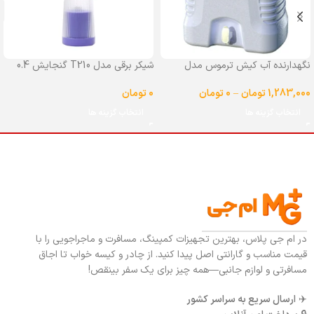
نگهدارنده آب کیش ترموس مدل
شیکر برقی مدل T210 گنجایش 0.4
شیردار گنجایش 25 لیتر
لیتر
1,283,000
تومان
–
0
تومان
0
تومان
انتخاب گزینه ها
انتخاب گزینه ها
در ام جی پلاس، بهترین تجهیزات کمپینگ، مسافرت و ماجراجویی را با
قیمت مناسب و گارانتی اصل پیدا کنید. از چادر و کیسه خواب تا اجاق
مسافرتی و لوازم جانبی—همه چیز برای یک سفر بینقص!
✈️
ارسال سریع به سراسر کشور