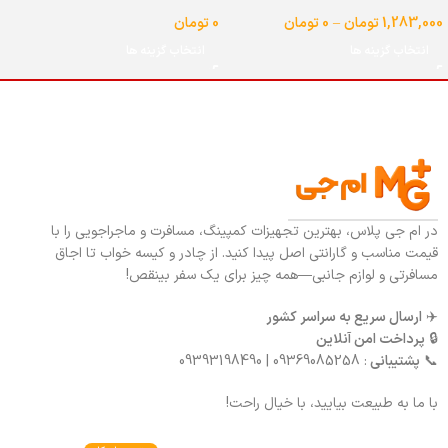
شیردار گنجایش 25 لیتر
لیتر
1,283,000
تومان
–
0
تومان
0
تومان
انتخاب گزینه ها
انتخاب گزینه ها
در ام جی پلاس، بهترین تجهیزات کمپینگ، مسافرت و ماجراجویی را با
قیمت مناسب و گارانتی اصل پیدا کنید. از چادر و کیسه خواب تا اجاق
مسافرتی و لوازم جانبی—همه چیز برای یک سفر بینقص!
✈️
ارسال سریع به سراسر کشور
🔒
پرداخت امن آنلاین
📞
پشتیبانی
: 09369085258 | 09393198490
با ما به طبیعت بیایید، با خیال راحت!