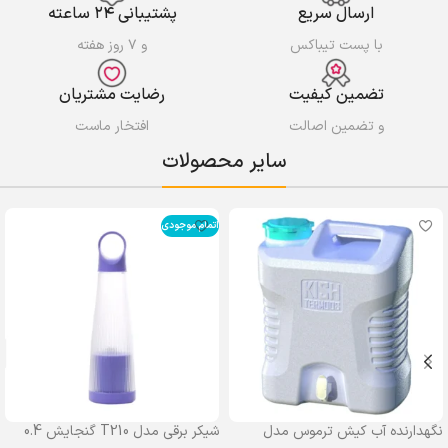
ارسال سریع
پشتیبانی ۲۴ ساعته
با پست تیباکس
و ۷ روز هفته
تضمین کیفیت
رضایت مشتریان
و تضمین اصالت
افتخار ماست
سایر محصولات
اتمام موجودی
نگهدارنده آب کیش ترموس مدل
شیکر برقی مدل T210 گنجایش 0.4