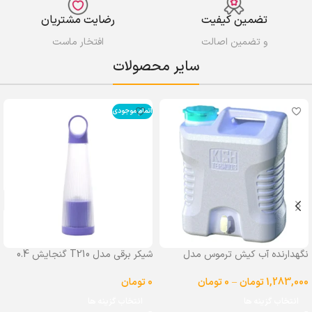
تضمین کیفیت
رضایت مشتریان
و تضمین اصالت
افتخار ماست
سایر محصولات
اتمام موجودی
نگهدارنده آب کیش ترموس مدل
شیکر برقی مدل T210 گنجایش 0.4
شیردار گنجایش 25 لیتر
لیتر
1,283,000
تومان
–
0
تومان
0
تومان
انتخاب گزینه ها
انتخاب گزینه ها