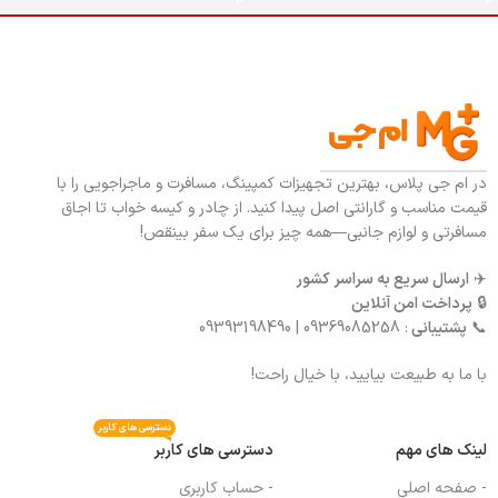
در ام جی پلاس، بهترین تجهیزات کمپینگ، مسافرت و ماجراجویی را با
قیمت مناسب و گارانتی اصل پیدا کنید. از چادر و کیسه خواب تا اجاق
مسافرتی و لوازم جانبی—همه چیز برای یک سفر بینقص!
✈️
ارسال سریع به سراسر کشور
🔒
پرداخت امن آنلاین
📞
پشتیبانی
: 09369085258 | 09393198490
با ما به طبیعت بیایید، با خیال راحت!
دسترسی های کاربر
لینک های مهم
دسترسی های کاربر
- صفحه اصلی
- حساب کاربری