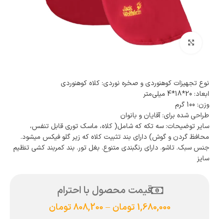
بزرگنمایی تصویر
نوع تجهیزات کوهنوردی و صخره نوردی: کلاه کوهنوردی
ابعاد: 20*18*4 میلی‌متر
وزن: 100 گرم
طراحی شده برای: آقایان و بانوان
سایر توضیحات: سه تکه که شامل( کلاه، ماسک توری قابل تنفس،
محافظ گردن و گوش) دارای بند تثبیت کلاه که زیر گلو فیکس میشود.
جنس سبک. تاشو. دارای رنگبندی متنوع. بغل تور. بند کمربند کشی تنظیم
سایز
قیمت محصول با احترام
1,680,000
تومان
–
808,200
تومان