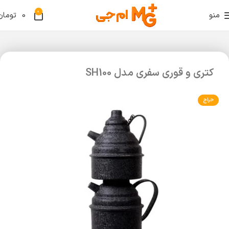
0
منو
0
تومان
کتری و قوری سفری مدل SH100
حراج