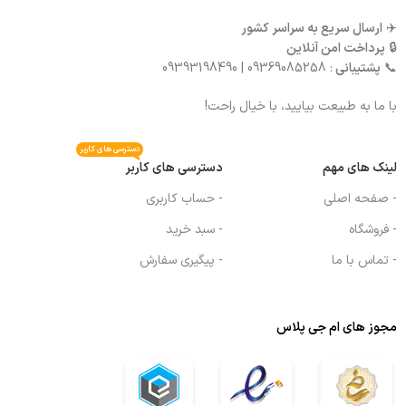
✈️
ارسال سریع به سراسر کشور
🔒
پرداخت امن آنلاین
📞
پشتیبانی
: 09369085258 | 09393198490
با ما به طبیعت بیایید، با خیال راحت!
دسترسی های کاربر
لینک های مهم
دسترسی های کاربر
- صفحه اصلی
- حساب کاربری
- فروشگاه
- سبد خرید
- تماس با ما
- پیگیری سفارش
مجوز های ام جی پلاس