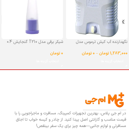
نگهدارنده آب کیش ترموس مدل
شیکر برقی مدل T210 گنجایش 0.4
شیردار گنجایش 25 لیتر
لیتر
1,283,000
تومان
–
0
تومان
0
تومان
انتخاب گزینه ها
انتخاب گزینه ها
در ام جی پلاس، بهترین تجهیزات کمپینگ، مسافرت و ماجراجویی را با
قیمت مناسب و گارانتی اصل پیدا کنید. از چادر و کیسه خواب تا اجاق
مسافرتی و لوازم جانبی—همه چیز برای یک سفر بینقص!