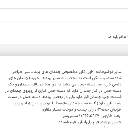
ما
درباره ما
سایر توضیحات: ۱-این کاور مخصوص چمدان های برند دلسی طراحی
شده‌است، و ممکن است به محصولات سایر برندها نخورد.(چمدان های
دلسی دارای سه دسته حمل می باشد که دو عدد در بالای چمدان و یک
دسته حمل در کنار چمدان دارد که دسته حمل کناری از روبروی چمدان در
قسمت چپ چمدان قرار دارد ولی در بعضی برندها دسته حمل در سمت
راست قرار دارد) ۲-مناسب چمدان متوسط با عرض و عمق زیاد و زیپ
افزایش حجم۳-دارای چسب و دوخت بسیار مقاوم
ابعاد خارجی: 27*46.5*60 سانتی‌متر
جنس: برزنت, فوم پلی‌اتیلن, فوم فشرده