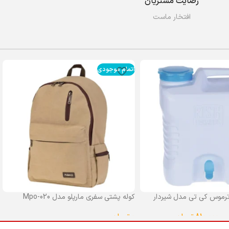
رضایت مشتریان
افتخار ماست
اتمام موجودی
رموس کی تی مدل شیردار
کوله پشتی سفری مارپلو مدل Mpo-020
0
تومان
–
810,000
تومان