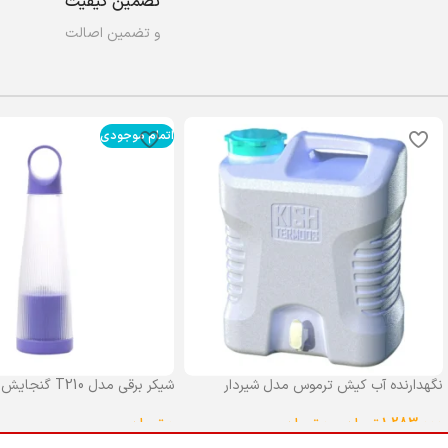
تضمین کیفیت
و تضمین اصالت
اتمام موجودی
نگهدارنده آب کیش ترموس مدل شیردار
شیکر برقی مدل T210 گنجایش 0.4 لیتر
گنجایش 25 لیتر
0
تومان
1,283,000
تومان
–
0
تومان