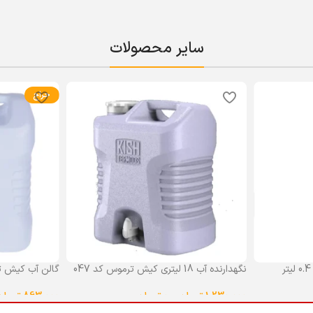
سایر محصولات
حراج
نگهدارنده آب 18 لیتری کیش ترموس کد 047
گالن آب کیش ت
گنجایش 18 لیتر
1,230,000
تومان
–
0
تومان
863,000
تومان