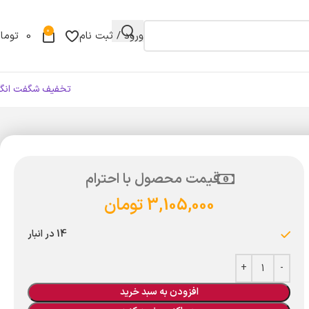
0
ورود / ثبت نام
0
توما
تخفیف شگفت انگی
قیمت محصول با احترام
3,105,000
تومان
14 در انبار
افزودن به سبد خرید