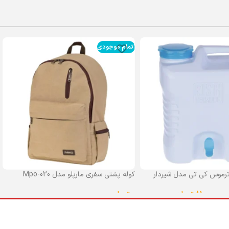
اتمام موجودی
رموس کی تی مدل شیردار
کوله پشتی سفری مارپلو مدل Mpo-020
0
تومان
–
810,000
تومان
انتخاب گزینه ها
ا