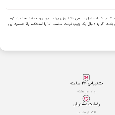
چوب ماهیگیری Super Strong دارای 7 تکه می باشد و طول آن 3.60 متر و وزن آن 290 گرم است. این چوب به دلیل طول بلندی که دارد، مناسب پرتاب های بلند لب دریا، ساحل و… می باشد. وزن پرتاب این چوب 50 تا 100 کیلو گرم
ر و شیرین می باشد. اگر به دنبال یک چوب قیمت مناسب اما با استحکام بالا هستید این
پشتیبانی ۲۴ ساعته
و ۷ روز هفته
رضایت مشتریان
افتخار ماست