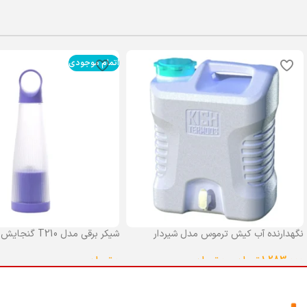
اتمام موجودی
نگهدارنده آب کیش ترموس مدل شیردار
شیکر برقی مدل T210 گنجایش 0.4 لیتر
گنجایش 25 لیتر
0
تومان
1,283,000
تومان
–
0
تومان
انتخاب گزینه ها
انتخاب گزینه ها