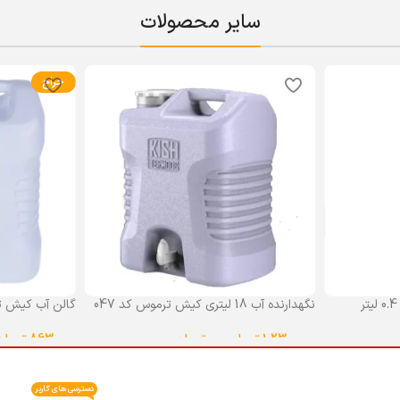
سایر محصولات
حراج
نگهدارنده آب 18 لیتری کیش ترموس کد 047
گالن آب کیش ت
گنجایش 18 لیتر
1,230,000
تومان
–
0
تومان
863,000
تومان
انتخاب گزینه ها
انتخاب گزینه ه
دسترسی های کاربر