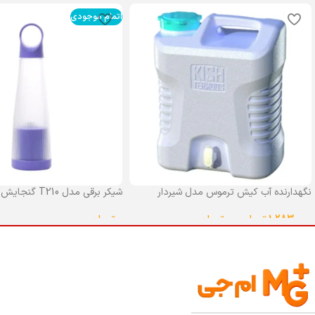
اتمام موجودی
نگهدارنده آب کیش ترموس مدل شیردار
شیکر برقی مدل T210 گنجایش 0.4 لیتر
گنجایش 25 لیتر
0
تومان
1,283,000
تومان
–
0
تومان
انتخاب گزینه ها
انتخاب گزینه ها