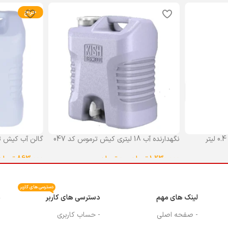
حراج
نگهدارنده آب 18 لیتری کیش ترموس کد 047
گالن آب کیش ت
گنجایش 18 لیتر
1,230,000
تومان
–
0
تومان
863,000
تومان
انتخاب گزینه ها
انتخاب گزینه ه
دسترسی های کاربر
لینک های مهم
دسترسی های کاربر
م
- صفحه اصلی
- حساب کاربری