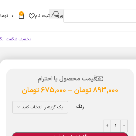
0
ورود / ثبت نام
0
توما
تخفیف شگفت انگی
قیمت محصول با احترام
893,000
تومان
–
675,000
تومان
رنگ