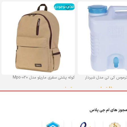
اتمام موجودی
رموس کی تی مدل شیردار
کوله پشتی سفری مارپلو مدل Mpo-020
0
تومان
–
810,000
تومان
انتخاب گزینه ها
ا
جوز های ام جی پلاس