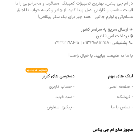
در ام جی پلاس، بهترین تجهیزات کمپینگ، مسافرت و ماجراجویی را با
قیمت مناسب و گارانتی اصل پیدا کنید. از چادر و کیسه خواب تا اجاق
مسافرتی و لوازم جانبی—همه چیز برای یک سفر بینقص!
✈️
ارسال سریع به سراسر کشور
🔒
پرداخت امن آنلاین
📞
پشتیبانی
: 09369085258 | 09393198490
با ما به طبیعت بیایید، با خیال راحت!
دسترسی های کاربر
لینک های مهم
دسترسی های کاربر
- صفحه اصلی
- حساب کاربری
- فروشگاه
- سبد خرید
- تماس با ما
- پیگیری سفارش
مجوز های ام جی پلاس