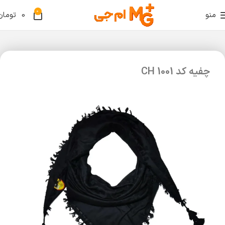
0
منو
0
تومان
چفیه کد CH 1001