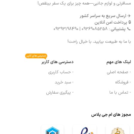
مسافرتی و لوازم جانبی—همه چیز برای یک سفر بینقص!
✈️
ارسال سریع به سراسر کشور
🔒
پرداخت امن آنلاین
📞
پشتیبانی
: 09369085258 | 09393198490
با ما به طبیعت بیایید، با خیال راحت!
دسترسی های کاربر
لینک های مهم
دسترسی های کاربر
- صفحه اصلی
- حساب کاربری
- فروشگاه
- سبد خرید
- تماس با ما
- پیگیری سفارش
مجوز های ام جی پلاس