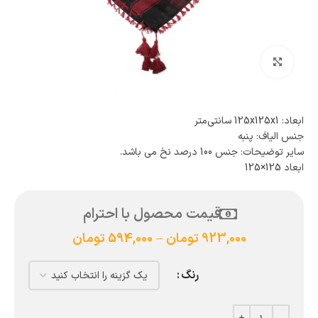
بزرگنمایی تصویر
ابعاد: 125x125x1 سانتی‌متر
جنس الیاف: پنبه
سایر توضیحات: جنس 100 درصد نخ می باشد.
ابعاد 125×125
قیمت محصول با احترام
923,000
تومان
–
594,000
تومان
رنگ