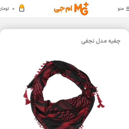
0
منو
0
تومان
چفیه مدل نجفی