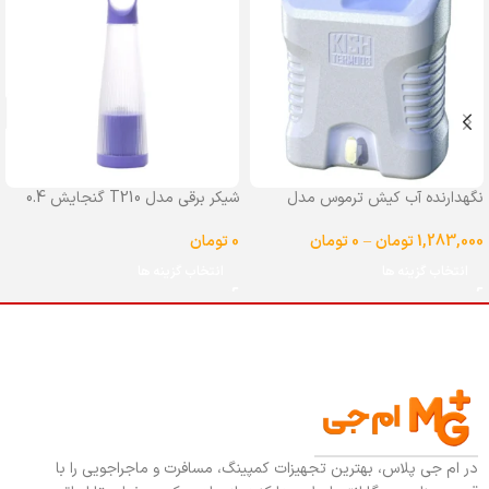
نگهدارنده آب کیش ترموس مدل
شیکر برقی مدل T210 گنجایش 0.4
شیردار گنجایش 25 لیتر
لیتر
1,283,000
تومان
–
0
تومان
0
تومان
انتخاب گزینه ها
انتخاب گزینه ها
در ام جی پلاس، بهترین تجهیزات کمپینگ، مسافرت و ماجراجویی را با