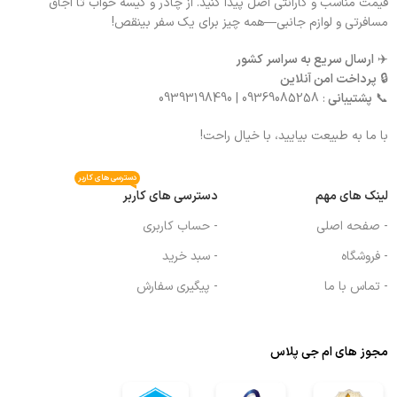
قیمت مناسب و گارانتی اصل پیدا کنید. از چادر و کیسه خواب تا اجاق
مسافرتی و لوازم جانبی—همه چیز برای یک سفر بینقص!
✈️
ارسال سریع به سراسر کشور
🔒
پرداخت امن آنلاین
📞
پشتیبانی
: 09369085258 | 09393198490
با ما به طبیعت بیایید، با خیال راحت!
دسترسی های کاربر
لینک های مهم
دسترسی های کاربر
- صفحه اصلی
- حساب کاربری
- فروشگاه
- سبد خرید
- تماس با ما
- پیگیری سفارش
مجوز های ام جی پلاس