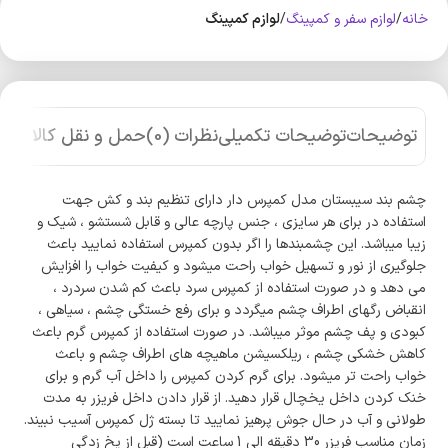
خانه
لوازم سفر و کمپینگ
لوازم کمپینگ
توضیحات
توضیحات تکمیلی
نظرات (0)
حمل و نقل کالا
چشم بند سیبستان مدل کمپرس دار دارای تنظیم بند و کش جهت
استفاده در برای هر سایزی ، جنس پارچه عالی و قابل شستشو ، شیک و
زیبا میباشد. این چشمبندها را اگر بدون کمپرس استفاده نمایید باعث
جلوگیری از نور و تسهیل خواب راحت میشود و کیفیت خواب را افزایش
می دهد و در صورت استفاده از کمپرس سرد باعث کم شدن سردرد ،
انقباض رگهای اطراف چشم میگردد و برای رفع خستگی چشم ، سیاهی ،
کبودی و پف چشم موثر میباشد. در صورت استفاده از کمپرس گرم باعث
کاهش خشکی چشم ، ریلکسیشن ماهیچه های اطراف چشم و باعث
خواب راحت تر میشود. برای گرم کردن کمپرس را داخل آب گرم و برای
خنک کردن داخل یخچال قرار دهید. از قرار دادن داخل فریزر به مدت
طولانی و آب در حال جوش پرهیز نمایید تا بسته ژل کمپرس آسیب نبیند.
زمان مناسب فریزر 30 دقیقه الی 1 ساعت است (قبل از یخ زدگی