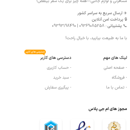
مسافرتی و لوازم جانبی—همه چیز برای یک سفر بینقص!
✈️
ارسال سریع به سراسر کشور
🔒
پرداخت امن آنلاین
📞
پشتیبانی
: 09369085258 | 09393198490
با ما به طبیعت بیایید، با خیال راحت!
دسترسی های کاربر
لینک های مهم
دسترسی های کاربر
- صفحه اصلی
- حساب کاربری
- فروشگاه
- سبد خرید
- تماس با ما
- پیگیری سفارش
مجوز های ام جی پلاس