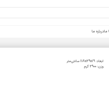
ما
درباره ما
ابعاد: 118x29x19 سانتی‌متر
وزن: 2900 گرم