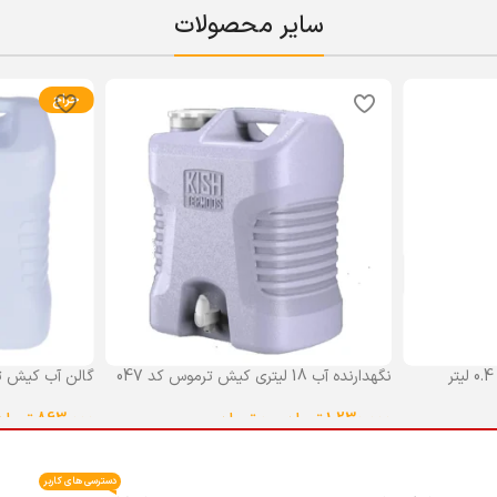
سایر محصولات
حراج
نگهدارنده آب 18 لیتری کیش ترموس کد 047
گالن آب کیش ت
گنجایش 18 لیتر
1,230,000
تومان
–
0
تومان
863,000
تومان
انتخاب گزینه ها
انتخاب گزینه ه
دسترسی های کاربر