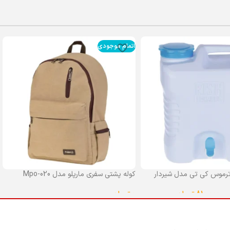
اتمام موجودی
رموس کی تی مدل شیردار
کوله پشتی سفری مارپلو مدل Mpo-020
0
تومان
–
810,000
تومان
انتخاب گزینه ها
ا