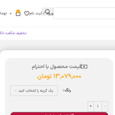
0
ورود / ثبت نام
0
توما
تخفیف شگفت انگی
قیمت محصول با احترام
13,079,000
تومان
رنگ