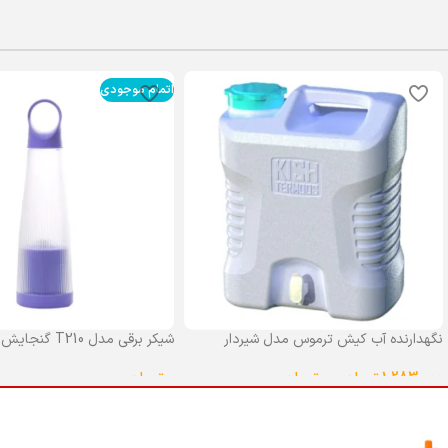
اتمام موجودی
نگهدارنده آب کیش ترموس مدل شیردار
شیکر برقی مدل T210 گنجایش 0.4 لیتر
گنجایش 25 لیتر
0
تومان
1,283,000
تومان
–
0
تومان
انتخاب گزینه ها
انتخاب گزینه ها