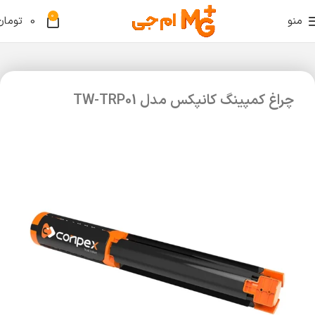
0
منو
0
تومان
چراغ کمپینگ کانپکس مدل TW-TRP01