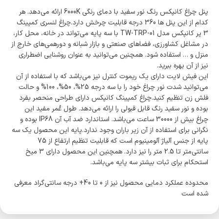
پنل چراغ کانپکس رنگ نور سفید با دمای رنگی 6000K ارائه می‌دهد. هر
کدام از این پنل ها 360 درجه قابلیت چرخش دارد.چراغ لنسری کمپینگ
3 پر کانپکس مدل TW-TRP-01 با سه پایه می‌تواند در خانه، محل کار،
در مشاغل کشاورزی، فضاهای صنعتی و بازار شبانه و دورهمی‌های خارج از
منزل و … استفاده شود. همچنین می‌توانید به عنوان روشنایی اضطراری
نیز از آن بهره ببرید.
این فیش لایت دارای یک ریموت کنترل نیز می‌باشد که با استفاده از آن
می‌توانید شدت نور چراغ خود را با سه درجه 25%، 50%، 100% و حالت
فلش زن تنظیم کنید.چراغ کمپینگ کانپکس دارای طراحی منحصر بفرد
بوده و نور سفید رنگ قابل قبولی را ارائه می‌دهد. طول عُمر مفید این
چراغ بیش از 30000 ساعت می‌باشد. استاندارد ضد آب آن IP68 بوده و
نگرانی برای استفاده از آن زیر باران وجود ندارد.پایه این محصول یک سه
پایه از جنس آلیاژ آلومینیوم است که قابلیت تنظیم ارتفاع از 75
سانتی‌متر تا 2.5 متر را نیز دارد. همچنین این محصول دارای 3 میخ‌
استحکام برای ثبات بیشتر سه پایه می‌باشد.
محدوده عملکرد دمایی محصول نیز از 0 تا 40+ درجه سانتی‌گراد معرفی
شده است