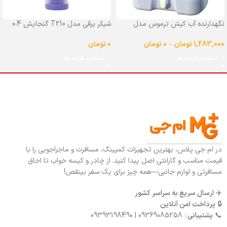
نگهدارنده آب کیش ترموس مدل
شیکر برقی مدل T210 گنجایش 0.4
شیردار گنجایش 25 لیتر
لیتر
1,283,000
تومان
–
0
تومان
0
تومان
انتخاب گزینه ها
انتخاب گزینه ها
در ام جی پلاس، بهترین تجهیزات کمپینگ، مسافرت و ماجراجویی را با
قیمت مناسب و گارانتی اصل پیدا کنید. از چادر و کیسه خواب تا اجاق
مسافرتی و لوازم جانبی—همه چیز برای یک سفر بینقص!
✈️
ارسال سریع به سراسر کشور
🔒
پرداخت امن آنلاین
📞
پشتیبانی
: 09369085258 | 09393198490