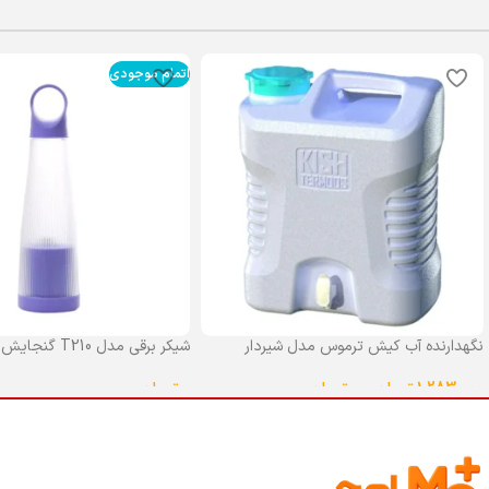
اتمام موجودی
نگهدارنده آب کیش ترموس مدل شیردار
شیکر برقی مدل T210 گنجایش 0.4 لیتر
گنجایش 25 لیتر
0
تومان
1,283,000
تومان
–
0
تومان
انتخاب گزینه ها
انتخاب گزینه ها