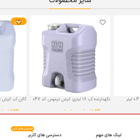
سایر محصولات
حراج
نگهدارنده آب 18 لیتری کیش ترموس کد 047
گالن آب کیش ت
گنجایش 18 لیتر
1,230,000
تومان
–
0
تومان
863,000
تومان
انتخاب گزینه ها
انتخاب گزینه ه
دسترسی های کاربر
لینک های مهم
دسترسی های کاربر
م