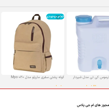
اتمام موجودی
رموس کی تی مدل شیردار
کوله پشتی سفری مارپلو مدل Mpo-020
0
تومان
–
810,000
تومان
انتخاب گزینه ها
ا
جوز های ام جی پلاس