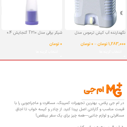
نگهدارنده آب کیش ترموس مدل
شیکر برقی مدل T210 گنجایش 0.4
شیردار گنجایش 25 لیتر
لیتر
1,283,000
تومان
–
0
تومان
0
تومان
انتخاب گزینه ها
انتخاب گزینه ها
در ام جی پلاس، بهترین تجهیزات کمپینگ، مسافرت و ماجراجویی را با
قیمت مناسب و گارانتی اصل پیدا کنید. از چادر و کیسه خواب تا اجاق
مسافرتی و لوازم جانبی—همه چیز برای یک سفر بینقص!