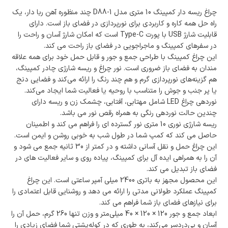
چراغ ریسه دار کمپینگ 10 متری مدل D88-1 چند منظوره آهن ربا دار، یک
راه حل همه کاره و کاربردی برای نورپردازی در فضای باز است. دارای
قابلیت شارژ USB با پورت Type-C است که امکان شارژ آسان و راحت را
در سفرهای کمپینگ و ماجراجویی در فضای باز راحت می کند.
این چراغ کمپینگ با طراحی جمع و جور و قابل حمل خود برای همه علاقه
مندان به فضای باز ضروری است. نور چراغ و ریسه شارژی چادر کمپینگ،
هم گزینه‌های نورپردازی گرم و هم چند رنگ را ارائه می‌کند و فضایی دنج
یا پر جنب و جوش را متناسب با روحیه یا فعالیت شما ایجاد می‌کند.
نوردهی چراغ LED شامل مهتابی، آفتابی، چشمک زن و ریسه دارای
چندین حالت نوردهی رنگی به همراه رقص نور می باشد.
ریسه شارژی نوری 10 متری نور گسترده ای را فراهم می کند و اطمینان
حاصل می کند که کمپ شما در طول شب به خوبی روشن و ایمن است.
این چراغ حمل و نقل آسانی داشته و در کمتر از 30 ثانیه جمع می شود و
آن را به همراهی ایده آل برای کمپینگ، پیاده روی و سایر فعالیت های در
فضای باز تبدیل می کند.
این محصول مجهز به باتری 2400 میلی آمپر ساعتی است. این چراغ
کمپینگ عملکرد طولانی مدتی را ارائه می دهد و روشنایی قابل اعتمادی را
برای نیازهای فضای باز شما فراهم می کند.
ابعاد جمع و جور 120 × 120 × 40 میلی‌متر و وزن تنها 260 گرم، حمل آن را
آسان و بی‌دردسر می‌کند، به طوری که در کوله‌پشتی شما فضای زیادی را