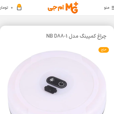
0
منو
0
تومان
چراغ کمپینگ مدل NB D88-1
حراج