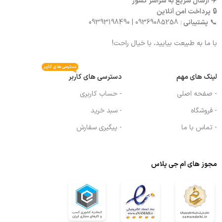
✈️
ارسال سریع به سراسر کشور
🔒
پرداخت امن آنلاین
📞
پشتیبانی
: 09369085258 | 09393198490
با ما به طبیعت بیایید، با خیال راحت!
دسترسی های کاربر
لینک های مهم
دسترسی های کاربر
- صفحه اصلی
- حساب کاربری
- فروشگاه
- سبد خرید
- تماس با ما
- پیگیری سفارش
مجوز های ام جی پلاس