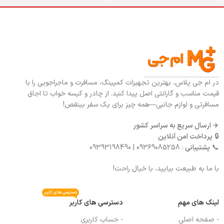
در ام جی پلاس، بهترین تجهیزات کمپینگ، مسافرت و ماجراجویی را با
قیمت مناسب و گارانتی اصل پیدا کنید. از چادر و کیسه خواب تا اجاق
مسافرتی و لوازم جانبی—همه چیز برای یک سفر بینقص!
✈️
ارسال سریع به سراسر کشور
🔒
پرداخت امن آنلاین
📞
پشتیبانی
: 09369085258 | 09393198490
با ما به طبیعت بیایید، با خیال راحت!
دسترسی های کاربر
لینک های مهم
دسترسی های کاربر
- صفحه اصلی
- حساب کاربری