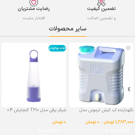
تضمین کیفیت
رضایت مشتریان
و تضمین اصالت
افتخار ماست
سایر محصولات
اتمام موجودی
نگهدارنده آب کیش ترموس مدل
شیکر برقی مدل T210 گنجایش 0.4
شیردار گنجایش 25 لیتر
لیتر
1,283,000
تومان
–
0
تومان
0
تومان
انتخاب گزینه ها
انتخاب گزینه ها