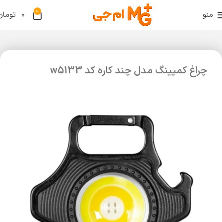
0
منو
0
تومان
چراغ کمپینگ مدل چند کاره کد w5133