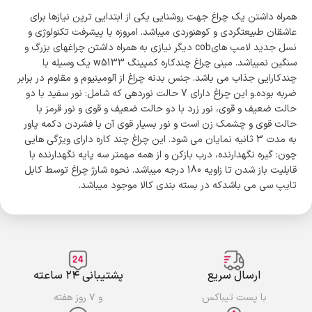
همراه داشتن یک چراغ جهت روشنایی یکی از ابتدایی ترین نیازها برای
عاشقان طبیعتگردی و کوهنوردی میباشد. امروزه با پیشرفت تکنولوژی و
نسل جدید لامپ هایcob دیگر نیازی به همراه داشتن چراغهای بزرگ و
سنگین نمیباشد. مینی چراغ چندکاره کمپینگ w5133 یک وسیله با
چندکارایی جذاب می باشد. جنس بدنه چراغ از آلومینیوم و مقاوم در برابر
ضربه بوده.و این چراغ دارای 7 حالت نوردهی که شامل: نور سفید با دو
حالت ضعیف و قوی، نور زرد با دو حالت ضعیف و قوی و نور قرمز با
حالت قوی و چشمک زن است و نور بسیار قوی آن با فشردن دکمه پاور
به مدت 3 ثانیه نمایان می شود. این چراغ چند کاره دارای ویژگی هایی
چون: گیره نگهدارنده، درب بازکن و از همه مهمتر سه پایه نگهدارنده با
قابلیت باز شدن تا زاویه 180 درجه میباشد. نحوه شارژ چراغ توسط کابل
تایپ سی می باشدکه در بسته بندی کالا موجود میباشد.
ارسال سریع
پشتیبانی ۲۴ ساعته
با پست تیباکس
و ۷ روز هفته