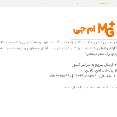
0
تومان
1,283,000
تومان
–
0
تومان
انتخاب گزینه ها
انتخاب گزینه ها
در ام جی پلاس، بهترین تجهیزات کمپینگ، مسافرت و ماجراجویی را با قیمت منا
گارانتی اصل پیدا کنید. از چادر و کیسه خواب تا اجاق مسافرتی و لوازم جانبی—هم
برای یک سفر بینقص!
✈️
ارسال سریع به سراسر کشور
🔒
پرداخت امن آنلاین
📞
پشتیبانی
: 09369085258 | 09393198490
با ما به طبیعت بیایید، با خیال راحت!