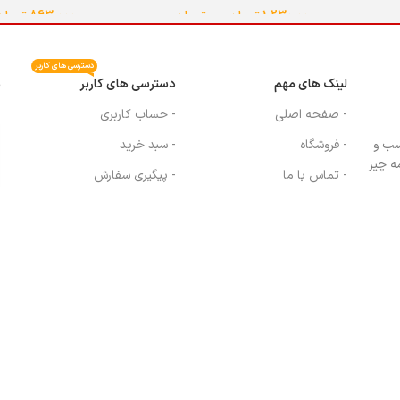
1,230,000
تومان
–
0
تومان
863,000
تومان
انتخاب گزینه ها
انتخاب گزینه ه
دسترسی های کاربر
لینک های مهم
دسترسی های کاربر
م
- صفحه اصلی
- حساب کاربری
سب و
- فروشگاه
- سبد خرید
ه چیز
- تماس با ما
- پیگیری سفارش