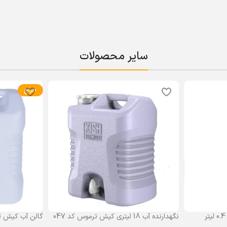
سایر محصولات
حراج
نگهدارنده آب 18 لیتری کیش ترموس کد 047
گالن آب کیش ت
گنجایش 18 لیتر