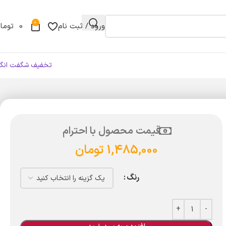
0
ورود / ثبت نام
0
توما
تخفیف شگفت انگی
قیمت محصول با احترام
1,485,000
تومان
رنگ