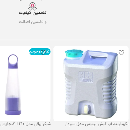
تضمین کیفیت
و تضمین اصالت
اتمام موجودی
نگهدارنده آب کیش ترموس مدل شیردار
شیکر برقی مدل T210 گنجایش 0.4 لیتر
گنجایش 25 لیتر