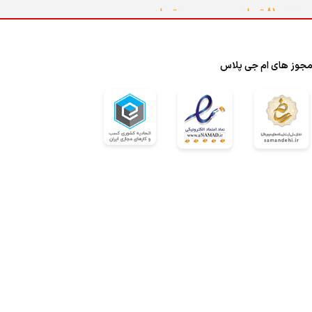
0
تومان
–
810,000
تومان
انتخاب گزینه ها
ا
جوز های ام جی پلاس