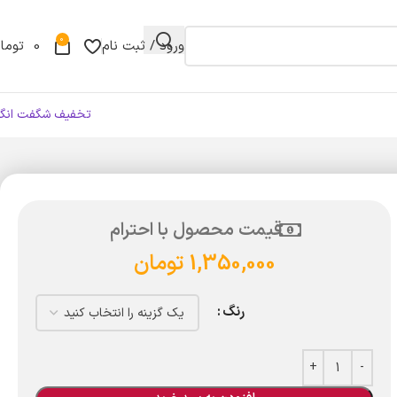
0
ورود / ثبت نام
0
توما
تخفیف شگفت انگی
قیمت محصول با احترام
1,350,000
تومان
رنگ