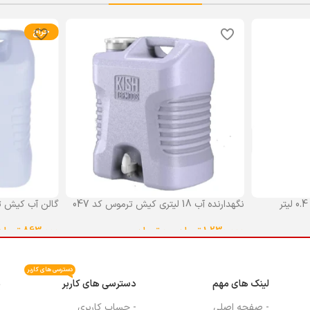
حراج
نگهدارنده آب 18 لیتری کیش ترموس کد 047
گالن آب کیش ت
گنجایش 18 لیتر
1,230,000
تومان
–
0
تومان
863,000
تومان
انتخاب گزینه ها
انتخاب گزینه ه
دسترسی های کاربر
لینک های مهم
دسترسی های کاربر
م
- صفحه اصلی
- حساب کاربری