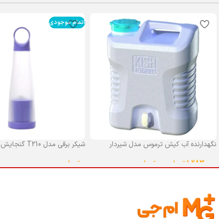
اتمام موجودی
نگهدارنده آب کیش ترموس مدل شیردار
شیکر برقی مدل T210 گنجایش 0.4 لیتر
گنجایش 25 لیتر
0
تومان
1,283,000
تومان
–
0
تومان
انتخاب گزینه ها
انتخاب گزینه ها