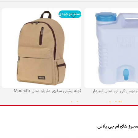
اتمام موجودی
رموس کی تی مدل شیردار
کوله پشتی سفری مارپلو مدل Mpo-020
0
تومان
–
810,000
تومان
انتخاب گزینه ها
ا
جوز های ام جی پلاس