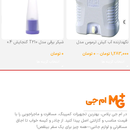
نگهدارنده آب کیش ترموس مدل
شیکر برقی مدل T210 گنجایش 0.4
شیردار گنجایش 25 لیتر
لیتر
1,283,000
تومان
–
0
تومان
0
تومان
انتخاب گزینه ها
انتخاب گزینه ها
در ام جی پلاس، بهترین تجهیزات کمپینگ، مسافرت و ماجراجویی را با
قیمت مناسب و گارانتی اصل پیدا کنید. از چادر و کیسه خواب تا اجاق
مسافرتی و لوازم جانبی—همه چیز برای یک سفر بینقص!