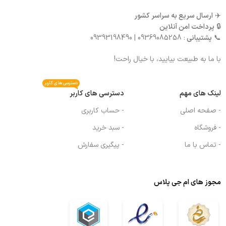
✈️
ارسال سریع به سراسر کشور
🔒
پرداخت امن آنلاین
📞
پشتیبانی
: 09369085258 | 09393198490
با ما به طبیعت بیایید، با خیال راحت!
دسترسی های کاربر
لینک های مهم
دسترسی های کاربر
- صفحه اصلی
- حساب کاربری
- فروشگاه
- سبد خرید
- تماس با ما
- پیگیری سفارش
مجوز های ام جی پلاس