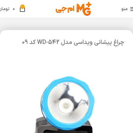
0
منو
0
تومان
چراغ پیشانی ویداسی مدل WD-542 کد 09