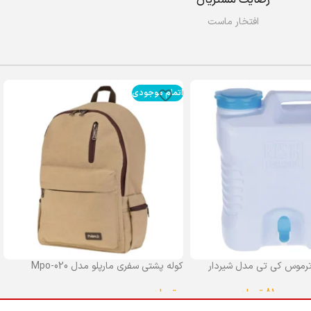
افتخار ماست
اتمام موجودی
رموس کی تی مدل شیردار
کوله پشتی سفری مارپلو مدل Mpo-020
0
تومان
–
810,000
تومان