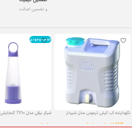
و تضمین اصالت
اتمام موجودی
نگهدارنده آب کیش ترموس مدل شیردار
شیکر برقی مدل T210 گنجایش 0.4 لیتر
گنجایش 25 لیتر
0
تومان
1,283,000
تومان
–
0
تومان