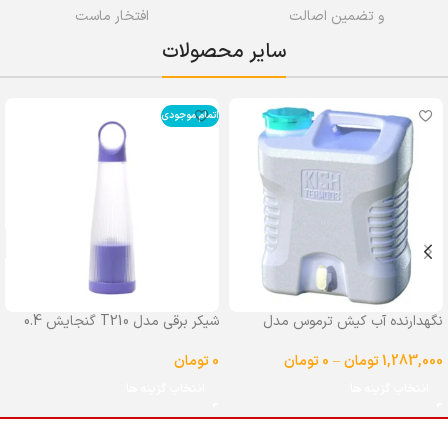
و تضمین اصالت
افتخار ماست
سایر محصولات
اتمام موجودی
نگهدارنده آب کیش ترموس مدل
شیکر برقی مدل T210 گنجایش 0.4
شیردار گنجایش 25 لیتر
لیتر
1,283,000
تومان
–
0
تومان
0
تومان
انتخاب گزینه ها
انتخاب گزینه ها