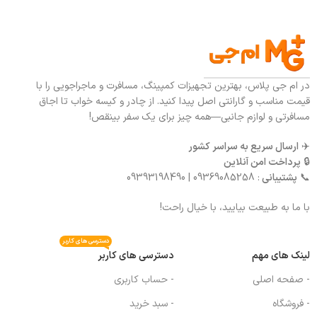
در ام جی پلاس، بهترین تجهیزات کمپینگ، مسافرت و ماجراجویی را با
قیمت مناسب و گارانتی اصل پیدا کنید. از چادر و کیسه خواب تا اجاق
مسافرتی و لوازم جانبی—همه چیز برای یک سفر بینقص!
✈️
ارسال سریع به سراسر کشور
🔒
پرداخت امن آنلاین
📞
پشتیبانی
: 09369085258 | 09393198490
با ما به طبیعت بیایید، با خیال راحت!
دسترسی های کاربر
لینک های مهم
دسترسی های کاربر
- صفحه اصلی
- حساب کاربری
- فروشگاه
- سبد خرید