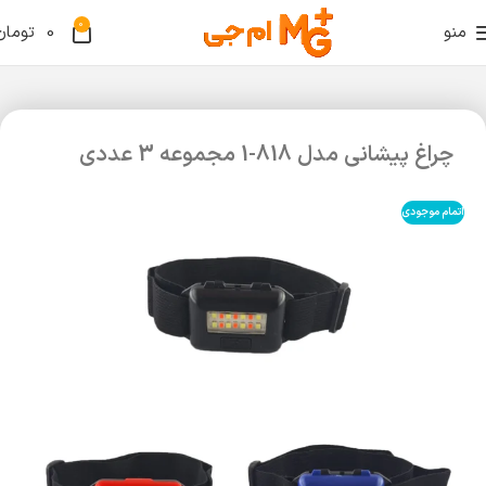
0
منو
0
تومان
چراغ پیشانی مدل 818-1 مجموعه 3 عددی
اتمام موجودی