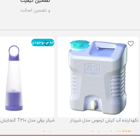
تضمین کیفیت
و تضمین اصالت
اتمام موجودی
نگهدارنده آب کیش ترموس مدل شیردار
شیکر برقی مدل T210 گنجایش 0.4 لیتر
گنجایش 25 لیتر
0
تومان
1,283,000
تومان
–
0
تومان