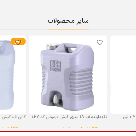
سایر محصولات
حراج
نگهدارنده آب 18 لیتری کیش ترموس کد 047
گالن آب کیش ت
گنجایش 18 لیتر
1,230,000
تومان
–
0
تومان
863,000
تومان