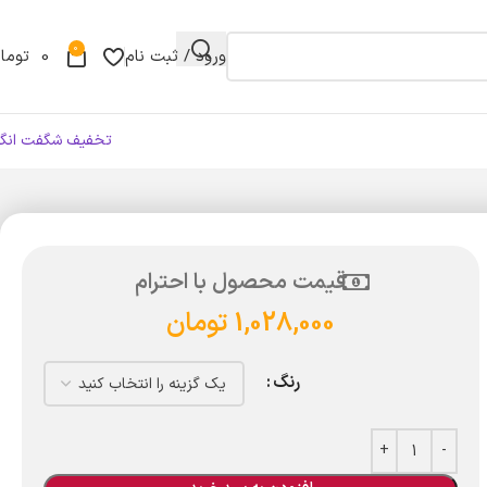
0
ورود / ثبت نام
0
توما
تخفیف شگفت انگی
قیمت محصول با احترام
1,028,000
تومان
رنگ