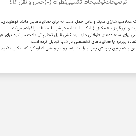
توضیحات
توضیحات تکمیلی
نظرات (0)
حمل و نقل کالا
 پیشانی مدل NF-856 شارژی با نور قوی t چراغ پیشانی مدل NF-856 یک هدلامپ شارژی سبک و قابل حمل است که برا
بت و نور قرمز چشمک‌زن) امکان استفاده در شرایط مختلف را فراهم می‌کند.
د و باتری داخلی آن عمر مناسبی برای استفاده‌های طولانی دارد. بند کشی قابل تنظیم آن باعث م
 استفاده روزمره یا فعالیت‌های تخصصی در شب تبدیل کرده است.
 پایین و همچنین چرخش چپ و راست به‌صورت چرخشی اشاره کرد که امکان تنظیم دق