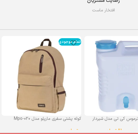
رضایت مشتریان
افتخار ماست
اتمام موجودی
رموس کی تی مدل شیردار
کوله پشتی سفری مارپلو مدل Mpo-020
0
تومان
–
810,000
تومان