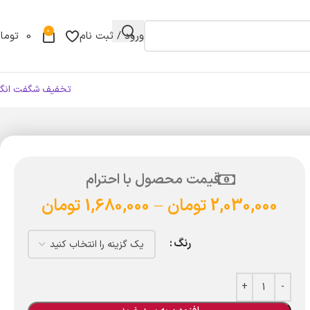
0
ورود / ثبت نام
0
توما
تخفیف شگفت انگی
قیمت محصول با احترام
2,030,000
تومان
–
1,680,000
تومان
رنگ