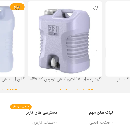
حراج
نگهدارنده آب 18 لیتری کیش ترموس کد 047
گالن آب کیش ت
گنجایش 18 لیتر
1,230,000
تومان
–
0
تومان
863,000
تومان
انتخاب گزینه ها
انتخاب گزینه ه
دسترسی های کاربر
لینک های مهم
دسترسی های کاربر
م
- صفحه اصلی
- حساب کاربری