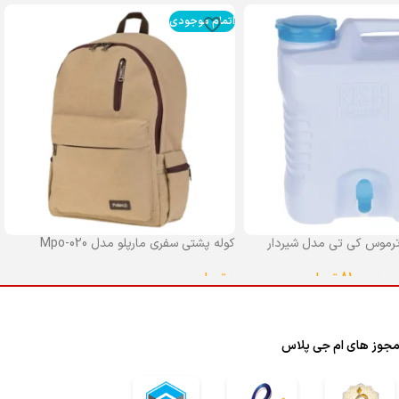
اتمام موجودی
رموس کی تی مدل شیردار
کوله پشتی سفری مارپلو مدل Mpo-020
0
تومان
–
810,000
تومان
انتخاب گزینه ها
ا
جوز های ام جی پلاس