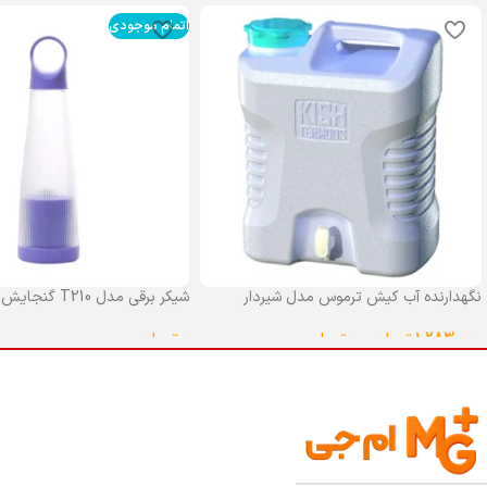
اتمام موجودی
نگهدارنده آب کیش ترموس مدل شیردار
شیکر برقی مدل T210 گنجایش 0.4 لیتر
گنجایش 25 لیتر
0
تومان
1,283,000
تومان
–
0
تومان
انتخاب گزینه ها
انتخاب گزینه ها