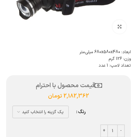
بزرگنمایی تصویر
ابعاد: 680x580x480 میلی‌متر
وزن: 126 گرم
تعداد لامپ: 1 عدد
قیمت محصول با احترام
2,182,362
تومان
رنگ