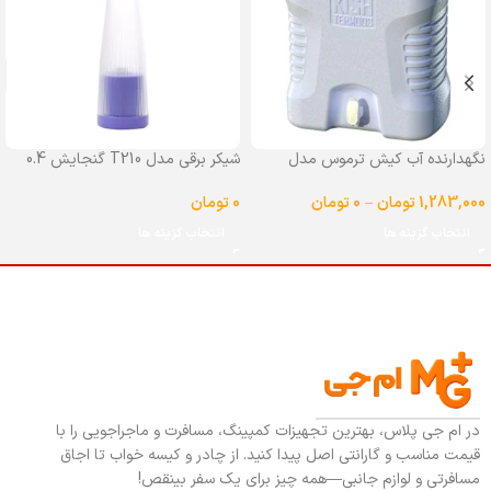
نگهدارنده آب کیش ترموس مدل
شیکر برقی مدل T210 گنجایش 0.4
شیردار گنجایش 25 لیتر
لیتر
1,283,000
تومان
–
0
تومان
0
تومان
انتخاب گزینه ها
انتخاب گزینه ها
در ام جی پلاس، بهترین تجهیزات کمپینگ، مسافرت و ماجراجویی را با
قیمت مناسب و گارانتی اصل پیدا کنید. از چادر و کیسه خواب تا اجاق
مسافرتی و لوازم جانبی—همه چیز برای یک سفر بینقص!