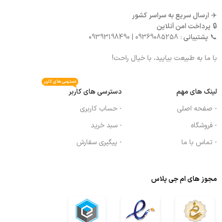
✈️
ارسال سریع به سراسر کشور
🔒
پرداخت امن آنلاین
📞
پشتیبانی
: 09369085258 | 09393198490
با ما به طبیعت بیایید، با خیال راحت!
دسترسی های کاربر
لینک های مهم
دسترسی های کاربر
- صفحه اصلی
- حساب کاربری
- فروشگاه
- سبد خرید
- تماس با ما
- پیگیری سفارش
مجوز های ام جی پلاس