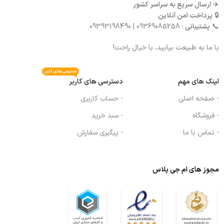
✈️
ارسال سریع به سراسر کشور
🔒
پرداخت امن آنلاین
📞
پشتیبانی
: 09369085258 | 09393198490
با ما به طبیعت بیایید، با خیال راحت!
دسترسی های کاربر
لینک های مهم
دسترسی های کاربر
- صفحه اصلی
- حساب کاربری
- فروشگاه
- سبد خرید
- تماس با ما
- پیگیری سفارش
مجوز های ام جی پلاس