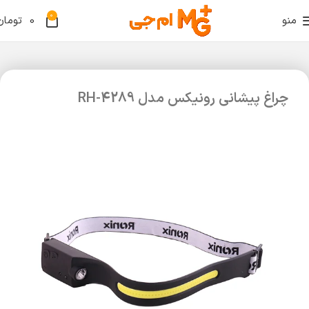
0
منو
0
تومان
چراغ پیشانی رونیکس مدل RH-4289