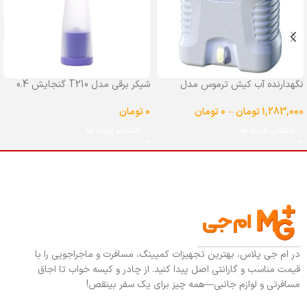
نگهدارنده آب کیش ترموس مدل
شیکر برقی مدل T210 گنجایش 0.4
شیردار گنجایش 25 لیتر
لیتر
1,283,000
تومان
–
0
تومان
0
تومان
انتخاب گزینه ها
انتخاب گزینه ها
در ام جی پلاس، بهترین تجهیزات کمپینگ، مسافرت و ماجراجویی را با
قیمت مناسب و گارانتی اصل پیدا کنید. از چادر و کیسه خواب تا اجاق
مسافرتی و لوازم جانبی—همه چیز برای یک سفر بینقص!