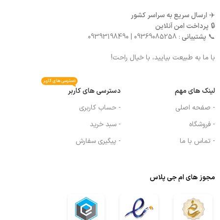
✈️
ارسال سریع به سراسر کشور
🔒
پرداخت امن آنلاین
📞
پشتیبانی
: 09369085258 | 09393198490
با ما به طبیعت بیایید، با خیال راحت!
دسترسی های کاربر
لینک های مهم
دسترسی های کاربر
- صفحه اصلی
- حساب کاربری
- فروشگاه
- سبد خرید
- تماس با ما
- پیگیری سفارش
مجوز های ام جی پلاس