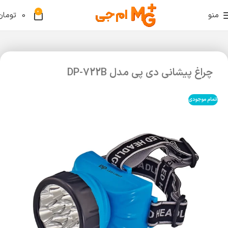
0
منو
0
تومان
چراغ پیشانی دی پی مدل DP-722B
اتمام موجودی