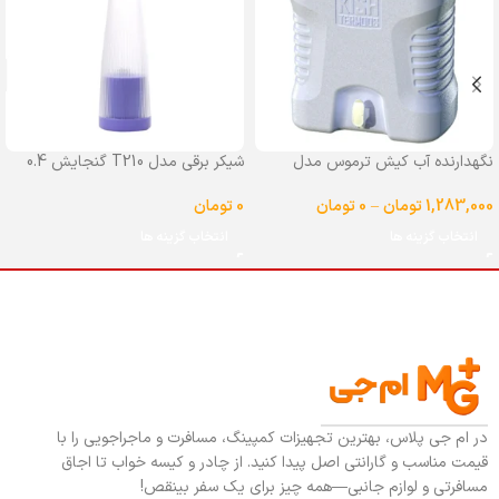
نگهدارنده آب کیش ترموس مدل
شیکر برقی مدل T210 گنجایش 0.4
شیردار گنجایش 25 لیتر
لیتر
1,283,000
تومان
–
0
تومان
0
تومان
انتخاب گزینه ها
انتخاب گزینه ها
در ام جی پلاس، بهترین تجهیزات کمپینگ، مسافرت و ماجراجویی را با
قیمت مناسب و گارانتی اصل پیدا کنید. از چادر و کیسه خواب تا اجاق
مسافرتی و لوازم جانبی—همه چیز برای یک سفر بینقص!