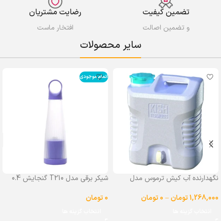
تضمین کیفیت
رضایت مشتریان
و تضمین اصالت
افتخار ماست
سایر محصولات
اتمام موجودی
نگهدارنده آب کیش ترموس مدل
شیکر برقی مدل T210 گنجایش 0.4
شیردار گنجایش 25 لیتر
لیتر
1,268,000
تومان
–
0
تومان
0
تومان
انتخاب گزینه ها
انتخاب گزینه ها