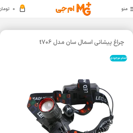
0
منو
0
تومان
چراغ پیشانی اسمال سان مدل t706
اتمام موجودی