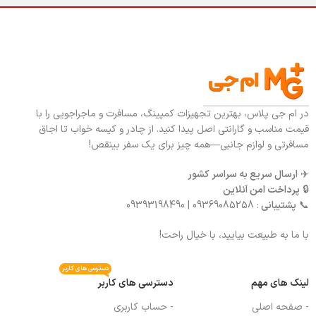
در ام جی پلاس، بهترین تجهیزات کمپینگ، مسافرت و ماجراجویی را با
قیمت مناسب و گارانتی اصل پیدا کنید. از چادر و کیسه خواب تا اجاق
مسافرتی و لوازم جانبی—همه چیز برای یک سفر بینقص!
✈️
ارسال سریع به سراسر کشور
🔒
پرداخت امن آنلاین
📞
پشتیبانی
: 09369085258 | 09393198490
با ما به طبیعت بیایید، با خیال راحت!
دسترسی های کاربر
لینک های مهم
دسترسی های کاربر
- صفحه اصلی
- حساب کاربری