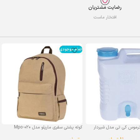
رضایت مشتریان
افتخار ماست
اتمام موجودی
رموس کی تی مدل شیردار
کوله پشتی سفری مارپلو مدل Mpo-020
0
تومان
–
810,000
تومان