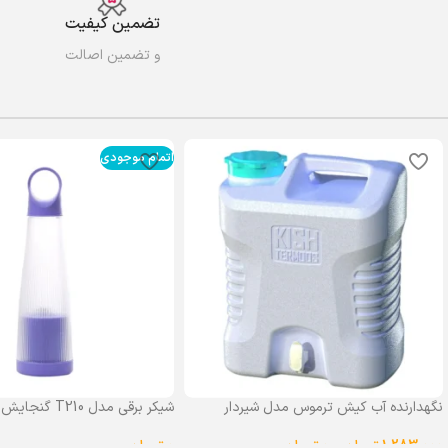
تضمین کیفیت
و تضمین اصالت
اتمام موجودی
نگهدارنده آب کیش ترموس مدل شیردار
شیکر برقی مدل T210 گنجایش 0.4 لیتر
گنجایش 25 لیتر
0
تومان
1,283,000
تومان
–
0
تومان