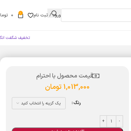
0
ورود / ثبت نام
0
توما
تخفیف شگفت انگی
قیمت محصول با احترام
1,013,000
تومان
رنگ