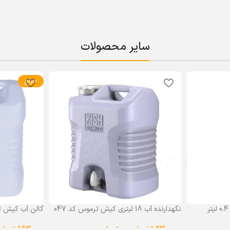
سایر محصولات
حراج
نگهدارنده آب 18 لیتری کیش ترموس کد 047
گالن آب کیش ت
گنجایش 18 لیتر
1,230,000
تومان
–
0
تومان
863,000
تومان