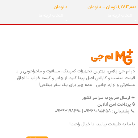
شیردار گنجایش 25 لیتر
لیتر
1,283,000
تومان
–
0
تومان
0
تومان
انتخاب گزینه ها
انتخاب گزینه ها
در ام جی پلاس، بهترین تجهیزات کمپینگ، مسافرت و ماجراجویی را با
قیمت مناسب و گارانتی اصل پیدا کنید. از چادر و کیسه خواب تا اجاق
مسافرتی و لوازم جانبی—همه چیز برای یک سفر بینقص!
✈️
ارسال سریع به سراسر کشور
🔒
پرداخت امن آنلاین
📞
پشتیبانی
: 09369085258 | 09393198490
با ما به طبیعت بیایید، با خیال راحت!