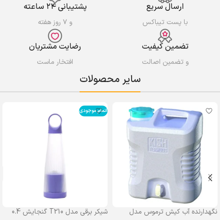
ارسال سریع
پشتیبانی ۲۴ ساعته
با پست تیباکس
و ۷ روز هفته
تضمین کیفیت
رضایت مشتریان
و تضمین اصالت
افتخار ماست
سایر محصولات
اتمام موجودی
نگهدارنده آب کیش ترموس مدل
شیکر برقی مدل T210 گنجایش 0.4