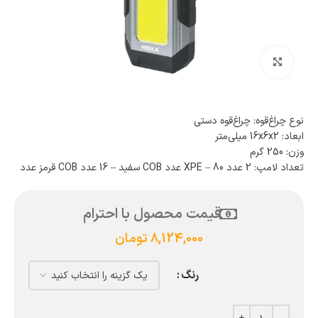
بزرگنمایی تصویر
نوع چراغ‌قوه: چراغ‌قوه دستی
ابعاد: 16x6x2 میلی‌متر
وزن: 250 گرم
تعداد لامپ: 2 عدد XPE – 80 عدد COB سفید – 16 عدد COB قرمز عدد
قیمت محصول با احترام
8,124,000
تومان
رنگ