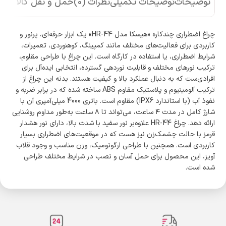
توضیحات
توضیحات تکمیلی
نظرات (0)
حمل و نقل کالا
چراغ اضطراری چندکاره «هیسکا مدل HR-44» یک ابزار حرفه‌ای، پرنور و
کاربردی برای فعالیت‌های مختلف مانند کمپینگ، کوهنوردی، تعمیرات،
شرایط اضطراری، یا استفاده در کارگاه است. این چراغ با طراحی مقاوم،
ترکیب نورهای مختلف و قابلیت نوردهی گسترده، انتخابی ایده‌آل برای
افرادی‌ست که به دنبال عملکرد بالا و کیفیت هستند. بدنه این چراغ از
ترکیب آلومینیوم و پلاستیک مقاوم ABS ساخته شده که در برابر ضربه و
نفوذ آب (با استاندارد IPX6) مقاوم است. باتری 4000 میلی‌آمپری آن با
شارژ کامل در مدت ۴ ساعت، می‌تواند تا ۸ ساعت به‌طور مداوم روشنایی
ارائه دهد. چراغ HR-44 علاوه‌بر نور سفید با شدت بالا، دارای نور هشدار
قرمز با حالت چشمک‌زن نیز هست که در موقعیت‌های اضطراری بسیار
کاربردی است. همچنین با طراحی ارگونومیک، وزن مناسب و وجود قلاب
آویز، این محصول برای حمل آسان و نصب در شرایط مختلف طراحی
شده است.