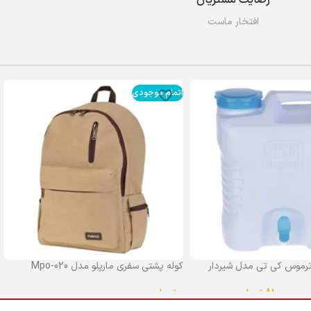
افتخار ماست
اتمام موجودی
رموس کی تی مدل شیردار
کوله پشتی سفری مارپلو مدل Mpo-020
0
تومان
–
810,000
تومان