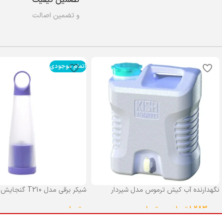
و تضمین اصالت
اتمام موجودی
نگهدارنده آب کیش ترموس مدل شیردار
شیکر برقی مدل T210 گنجایش 0.4 لیتر
گنجایش 25 لیتر
0
تومان
1,283,000
تومان
–
0
تومان