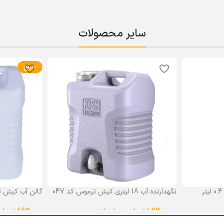
سایر محصولات
حراج
نگهدارنده آب 18 لیتری کیش ترموس کد 047
گالن آب کیش ت
گنجایش 18 لیتر
1,230,000
تومان
–
0
تومان
863,000
تومان