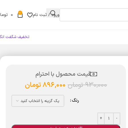
0
ورود / ثبت نام
0
توما
تخفیف شگفت انگی
قیمت محصول با احترام
930,000
تومان
896,000
تومان
رنگ