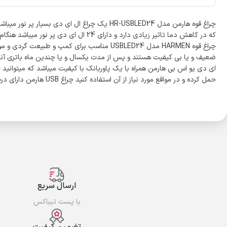
چراغ قوه هارمن مدل HR-USBLED24 یک چراغ ال ا
که در کاهش دما تاثیر زیادی دارد و دارای 24 ال ای دی پر نور میباشد هنگام خرید دقت کنید کالا را با بسته بندی هارمن مطابق تصاویر ضمیمه شده دریافت کنید
چراغ قوه HARMEN مدل USBLED24 مناسب برای کم
ضعیف و یا بی کیفیت هستند و پس از مدت یکسال و یا چندین ماه باتری آنها خ
حمل کرده و در مواقع مورد نیاز از آن استفاده کنید چراغ USB هارمن دارای درب پوش جهت جلوگیری از خرابی پورت یو اس بی ان میباشد همچنین دارای حلقه در قسمت بالایی چراغ جهت اویز بند به کوله پشتی و یا بند گردنی میباشد
ارسال سریع
با پست تیباکس
تضمین کیفیت