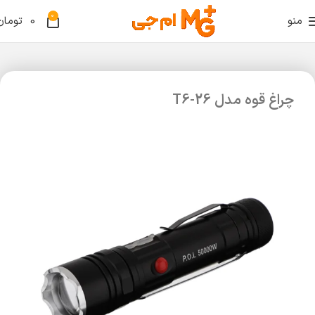
0
منو
0
تومان
چراغ قوه مدل T6-26