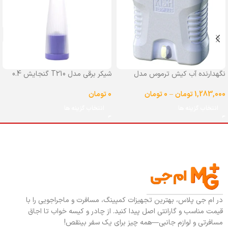
نگهدارنده آب کیش ترموس مدل
شیکر برقی مدل T210 گنجایش 0.4
شیردار گنجایش 25 لیتر
لیتر
1,283,000
تومان
–
0
تومان
0
تومان
انتخاب گزینه ها
انتخاب گزینه ها
در ام جی پلاس، بهترین تجهیزات کمپینگ، مسافرت و ماجراجویی را با
قیمت مناسب و گارانتی اصل پیدا کنید. از چادر و کیسه خواب تا اجاق
مسافرتی و لوازم جانبی—همه چیز برای یک سفر بینقص!