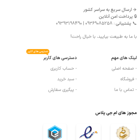
✈️
ارسال سریع به سراسر کشور
🔒
پرداخت امن آنلاین
📞
پشتیبانی
: 09369085258 | 09393198490
با ما به طبیعت بیایید، با خیال راحت!
دسترسی های کاربر
لینک های مهم
دسترسی های کاربر
- صفحه اصلی
- حساب کاربری
- فروشگاه
- سبد خرید
- تماس با ما
- پیگیری سفارش
مجوز های ام جی پلاس