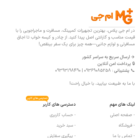
در ام جی پلاس، بهترین تجهیزات کمپینگ، مسافرت و ماجراجویی را با
قیمت مناسب و گارانتی اصل پیدا کنید. از چادر و کیسه خواب تا اجاق
مسافرتی و لوازم جانبی—همه چیز برای یک سفر بینقص!
✈️
ارسال سریع به سراسر کشور
🔒
پرداخت امن آنلاین
📞
پشتیبانی
: 09369085258 | 09393198490
با ما به طبیعت بیایید، با خیال راحت!
دسترسی های کاربر
لینک های مهم
دسترسی های کاربر
- صفحه اصلی
- حساب کاربری
- فروشگاه
- سبد خرید
- تماس با ما
- پیگیری سفارش