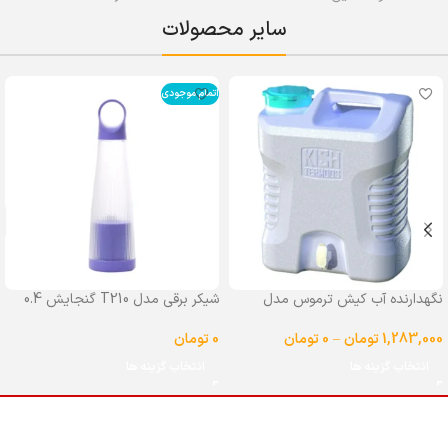
سایر محصولات
اتمام موجودی
نگهدارنده آب کیش ترموس مدل
شیکر برقی مدل T210 گنجایش 0.4
شیردار گنجایش 25 لیتر
لیتر
1,283,000
تومان
–
0
تومان
0
تومان
انتخاب گزینه ها
انتخاب گزینه ها