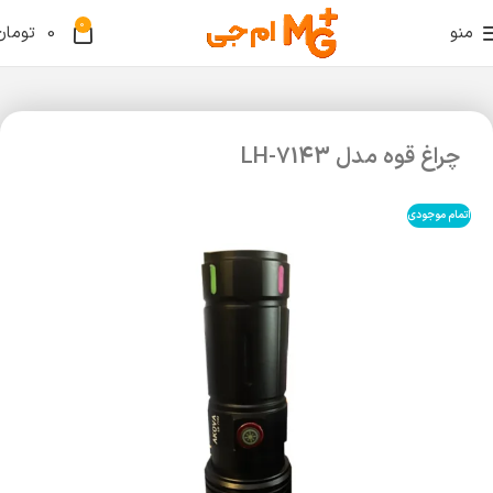
0
منو
0
تومان
چراغ قوه مدل LH-7143
اتمام موجودی