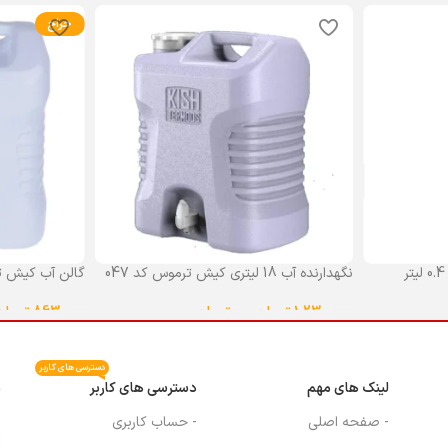
حراج
نگهدارنده آب 18 لیتری کیش ترموس کد 047
گالن آب کیش ت
گنجایش 18 لیتر
1,230,000
تومان
–
0
تومان
863,000
تومان
انتخاب گزینه ها
انتخاب گزینه ه
دسترسی های کاربر
لینک های مهم
دسترسی های کاربر
م
- صفحه اصلی
- حساب کاربری