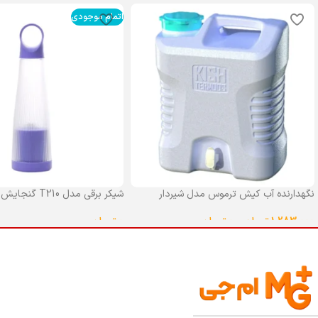
اتمام موجودی
نگهدارنده آب کیش ترموس مدل شیردار
شیکر برقی مدل T210 گنجایش 0.4 لیتر
گنجایش 25 لیتر
0
تومان
1,283,000
تومان
–
0
تومان
انتخاب گزینه ها
انتخاب گزینه ها