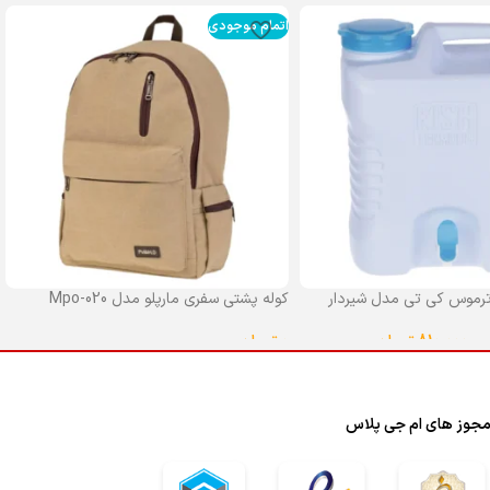
اتمام موجودی
رموس کی تی مدل شیردار
کوله پشتی سفری مارپلو مدل Mpo-020
0
تومان
–
810,000
تومان
انتخاب گزینه ها
ا
جوز های ام جی پلاس