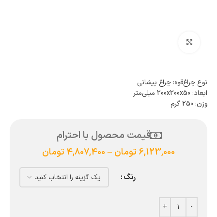
بزرگنمایی تصویر
نوع چراغ‌قوه: چراغ پیشانی
ابعاد: 200x200x50 میلی‌متر
وزن: 250 گرم
قیمت محصول با احترام
6,123,000
تومان
–
4,807,400
تومان
رنگ