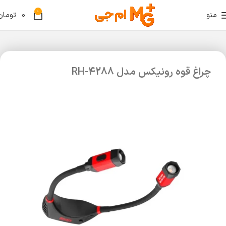
0
منو
0
تومان
چراغ قوه رونیکس مدل RH-4288