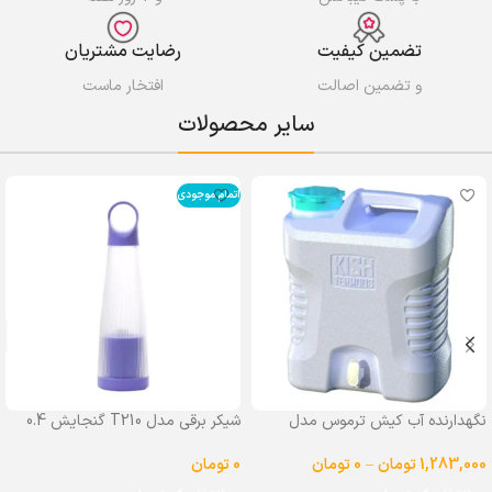
تضمین کیفیت
رضایت مشتریان
و تضمین اصالت
افتخار ماست
سایر محصولات
اتمام موجودی
نگهدارنده آب کیش ترموس مدل
شیکر برقی مدل T210 گنجایش 0.4
شیردار گنجایش 25 لیتر
لیتر
1,283,000
تومان
–
0
تومان
0
تومان