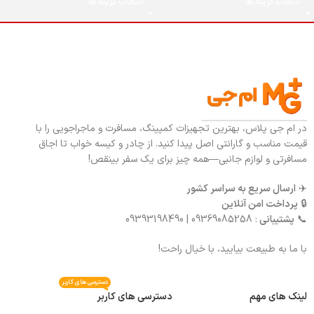
انتخاب گزینه ها
انتخاب گزینه ها
در ام جی پلاس، بهترین تجهیزات کمپینگ، مسافرت و ماجراجویی را با
قیمت مناسب و گارانتی اصل پیدا کنید. از چادر و کیسه خواب تا اجاق
مسافرتی و لوازم جانبی—همه چیز برای یک سفر بینقص!
✈️
ارسال سریع به سراسر کشور
🔒
پرداخت امن آنلاین
📞
پشتیبانی
: 09369085258 | 09393198490
با ما به طبیعت بیایید، با خیال راحت!
دسترسی های کاربر
لینک های مهم
دسترسی های کاربر