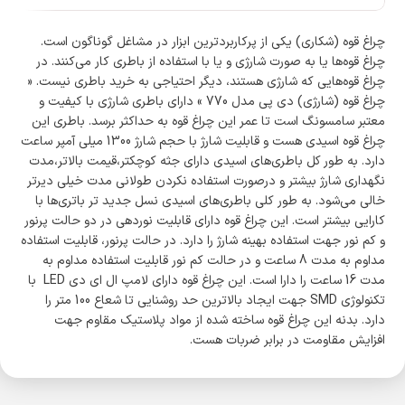
چراغ قوه (شکاری) یکی از پرکاربردترین ابزار در مشاغل گوناگون است.
چراغ قوه‌ها یا به صورت شارژی و یا با استفاده از باطری کار می‌کنند. در
چراغ قوه‌هایی که شارژی هستند، دیگر احتیاجی به خرید باطری نیست. «
چراغ قوه (شارژی) دی پی مدل 770 » دارای باطری شارژی با کیفیت و
معتبر سامسونگ است تا عمر این چراغ قوه به حداکثر برسد. باطری این
چراغ قوه اسیدی هست و قابلیت شارژ با حجم شارژ 1300 میلی آمپر ساعت
دارد. به طور کل باطری‌های اسیدی دارای جثه کوچکتر،قیمت بالاتر،مدت
نگهداری شارژ بیشتر و درصورت استفاده نکردن طولانی مدت خیلی دیرتر
خالی می‌شود. به طور کلی باطری‌های اسیدی نسل جدید تر باتری‌ها با
کارایی بیشتر است. این چراغ قوه دارای قابلیت نوردهی در دو حالت پرنور
و کم نور جهت استفاده بهینه شارژ را دارد. در حالت پرنور، قابلیت استفاده
مداوم به مدت 8 ساعت و در حالت کم نور قابلیت استفاده مداوم به
مدت 16 ساعت را دارا است. این چراغ قوه دارای لامپ ال ای دی LED با
تکنولوژی SMD جهت ایجاد بالاترین حد روشنایی تا شعاع 100 متر را
دارد. بدنه این چراغ قوه ساخته شده از مواد پلاستیک مقاوم جهت
افزایش مقاومت در برابر ضربات هست.