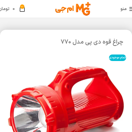
0
منو
0
تومان
چراغ قوه دی پی مدل 770
اتمام موجودی