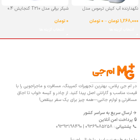
نگهدارنده آب کیش ترموس مدل
شیکر برقی مدل T210 گنجایش 0.4
شیردار گنجایش 25 لیتر
لیتر
1,268,000
تومان
–
0
تومان
0
تومان
انتخاب گزینه ها
انتخاب گزینه ها
در ام جی پلاس، بهترین تجهیزات کمپینگ، مسافرت و ماجراجویی را با
قیمت مناسب و گارانتی اصل پیدا کنید. از چادر و کیسه خواب تا اجاق
مسافرتی و لوازم جانبی—همه چیز برای یک سفر بینقص!
✈️
ارسال سریع به سراسر کشور
🔒
پرداخت امن آنلاین
📞
پشتیبانی
: 09369085258 | 09393198490
با ما به طبیعت بیایید، با خیال راحت!