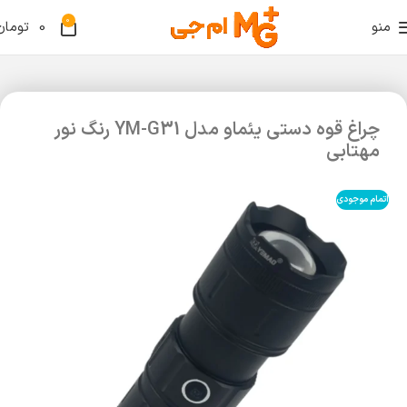
0
منو
0
تومان
چراغ قوه دستی یئماو مدل YM-G31 رنگ نور
مهتابی
اتمام موجودی