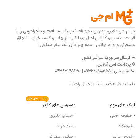
در ام جی پلاس، بهترین تجهیزات کمپینگ، مسافرت و ماجراجویی را با
قیمت مناسب و گارانتی اصل پیدا کنید. از چادر و کیسه خواب تا اجاق
مسافرتی و لوازم جانبی—همه چیز برای یک سفر بینقص!
✈️
ارسال سریع به سراسر کشور
🔒
پرداخت امن آنلاین
📞
پشتیبانی
: 09369085258 | 09393198490
با ما به طبیعت بیایید، با خیال راحت!
دسترسی های کاربر
لینک های مهم
دسترسی های کاربر
- صفحه اصلی
- حساب کاربری
- فروشگاه
- سبد خرید
- تماس با ما
- پیگیری سفارش