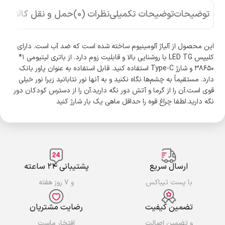
توضیحات
توضیحات تکمیلی
نظرات (0)
حمل و نقل کالا
این محصول از آلیاژ آلومینیوم ساخته شده است که ضد آب است. دارای
کلیپس LED TG با روشنایی بالا و قابلیت زوم دارد. از باتری لیتیومی ۱*
۳۸۶۵۰ و شارژ Type-C استفاده کنید. قابل استفاده به عنوان پاور بانک
دارد. مستقیماً به چشم‌ها نگاه نکنید و به آنها نور نتابانید زیرا نور خیلی
قوی است.آن را از گرما و آتش دور نگه دارید.آن را از دسترس کودکان دور
نگه دارید.لطفا چراغ قوه را حداقل ماهی یک بار شارژ کنید
ارسال سریع
پشتیبانی ۲۴ ساعته
با پست تیباکس
و ۷ روز هفته
تضمین کیفیت
رضایت مشتریان
و تضمین اصالت
افتخار ماست