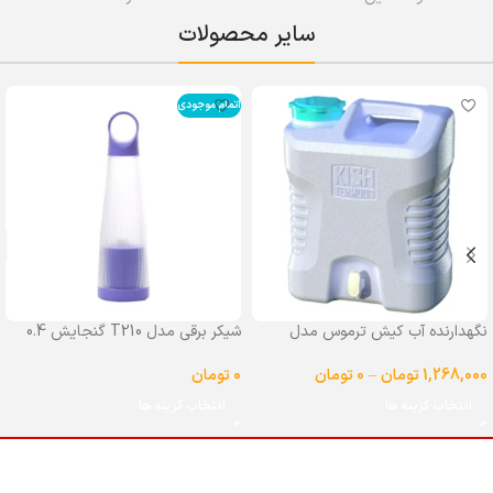
سایر محصولات
اتمام موجودی
نگهدارنده آب کیش ترموس مدل
شیکر برقی مدل T210 گنجایش 0.4
شیردار گنجایش 25 لیتر
لیتر
1,268,000
تومان
–
0
تومان
0
تومان
انتخاب گزینه ها
انتخاب گزینه ها