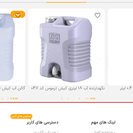
حراج
نگهدارنده آب 18 لیتری کیش ترموس کد 047
گالن آب کیش ت
گنجایش 18 لیتر
1,230,000
تومان
–
0
تومان
863,000
تومان
انتخاب گزینه ها
انتخاب گزینه ه
دسترسی های کاربر
لینک های مهم
دسترسی های کاربر
م
- صفحه اصلی
- حساب کاربری