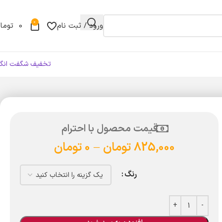
0
ورود / ثبت نام
0
توما
تخفیف شگفت انگی
قیمت محصول با احترام
825,000
تومان
–
0
تومان
رنگ