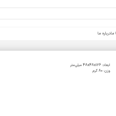
ما
درباره ما
ابعاد: 48x48x126 میلی‌متر
وزن: 80 گرم