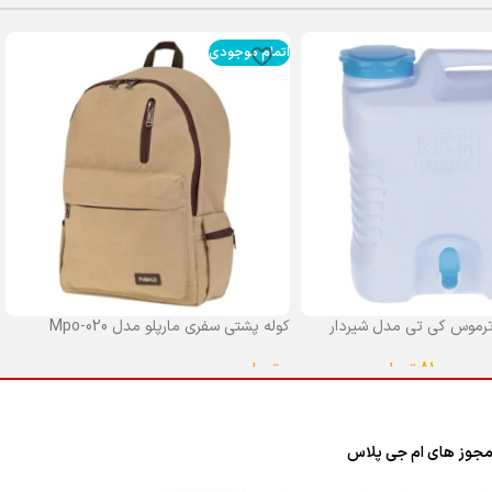
اتمام موجودی
رموس کی تی مدل شیردار
کوله پشتی سفری مارپلو مدل Mpo-020
0
تومان
–
810,000
تومان
انتخاب گزینه ها
ا
جوز های ام جی پلاس