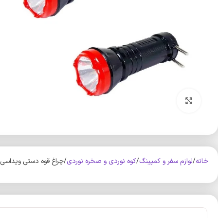
بزرگنمایی تصویر
خانه
لوازم سفر و کمپینگ
کوه‌ نوردی و صخره نوردی
چراغ قوه دستی ویداسی مدل wd-9936 بست