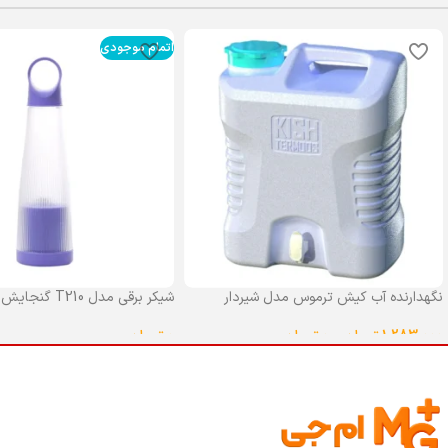
اتمام موجودی
نگهدارنده آب کیش ترموس مدل شیردار
شیکر برقی مدل T210 گنجایش 0.4 لیتر
گنجایش 25 لیتر
0
تومان
1,283,000
تومان
–
0
تومان
انتخاب گزینه ها
انتخاب گزینه ها