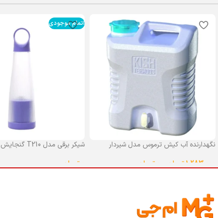
اتمام موجودی
نگهدارنده آب کیش ترموس مدل شیردار
شیکر برقی مدل T210 گنجایش 0.4 لیتر
گنجایش 25 لیتر
0
تومان
1,283,000
تومان
–
0
تومان
انتخاب گزینه ها
انتخاب گزینه ها