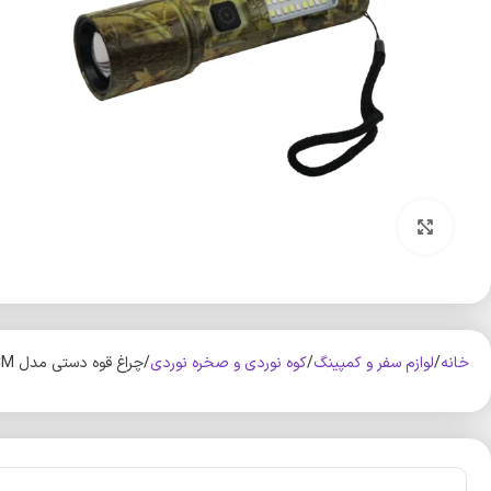
بزرگنمایی تصویر
خانه
لوازم سفر و کمپینگ
کوه‌ نوردی و صخره نوردی
چراغ قوه دستی مدل YP-DERAKHTI-XPE/COB-14CM