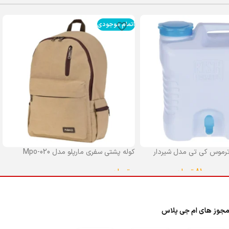
اتمام موجودی
رموس کی تی مدل شیردار
کوله پشتی سفری مارپلو مدل Mpo-020
0
تومان
–
810,000
تومان
انتخاب گزینه ها
ا
جوز های ام جی پلاس