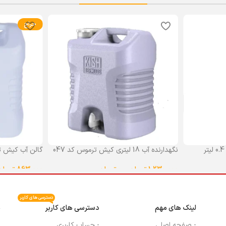
حراج
نگهدارنده آب 18 لیتری کیش ترموس کد 047
گالن آب کیش ت
گنجایش 18 لیتر
1,230,000
تومان
–
0
تومان
863,000
تومان
انتخاب گزینه ها
انتخاب گزینه ه
دسترسی های کاربر
لینک های مهم
دسترسی های کاربر
م
- صفحه اصلی
- حساب کاربری