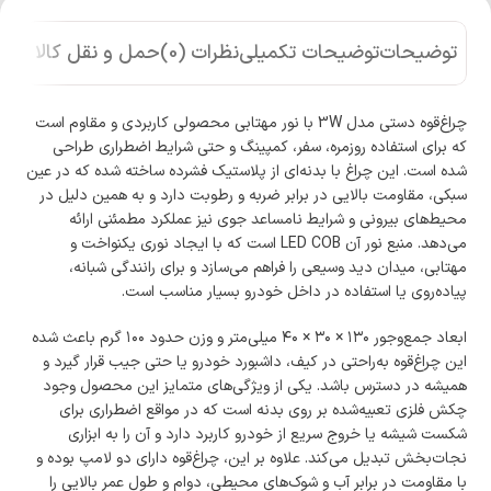
توضیحات
توضیحات تکمیلی
نظرات (0)
حمل و نقل کالا
چراغ‌قوه دستی مدل 3W با نور مهتابی محصولی کاربردی و مقاوم است
که برای استفاده روزمره، سفر، کمپینگ و حتی شرایط اضطراری طراحی
شده است. این چراغ با بدنه‌ای از پلاستیک فشرده ساخته شده که در عین
سبکی، مقاومت بالایی در برابر ضربه و رطوبت دارد و به همین دلیل در
محیط‌های بیرونی و شرایط نامساعد جوی نیز عملکرد مطمئنی ارائه
می‌دهد. منبع نور آن LED COB است که با ایجاد نوری یکنواخت و
مهتابی، میدان دید وسیعی را فراهم می‌سازد و برای رانندگی شبانه،
پیاده‌روی یا استفاده در داخل خودرو بسیار مناسب است.
ابعاد جمع‌وجور ۱۳۰ × ۳۰ × ۴۰ میلی‌متر و وزن حدود ۱۰۰ گرم باعث شده
این چراغ‌قوه به‌راحتی در کیف، داشبورد خودرو یا حتی جیب قرار گیرد و
همیشه در دسترس باشد. یکی از ویژگی‌های متمایز این محصول وجود
چکش فلزی تعبیه‌شده بر روی بدنه است که در مواقع اضطراری برای
شکست شیشه یا خروج سریع از خودرو کاربرد دارد و آن را به ابزاری
نجات‌بخش تبدیل می‌کند. علاوه بر این، چراغ‌قوه دارای دو لامپ بوده و
با مقاومت در برابر آب و شوک‌های محیطی، دوام و طول عمر بالایی را