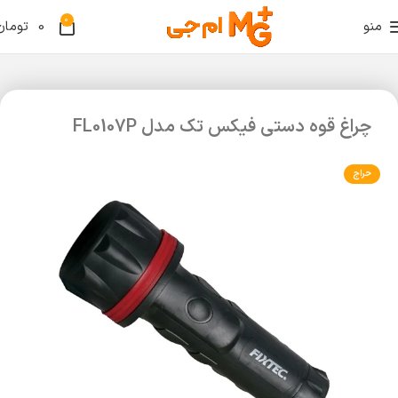
0
منو
0
تومان
چراغ قوه دستی فیکس تک مدل FL0107P
حراج