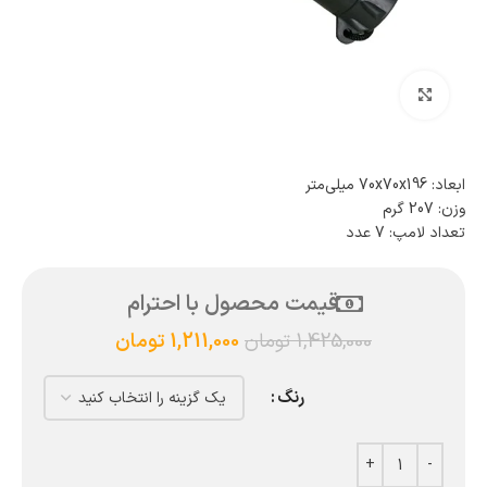
بزرگنمایی تصویر
ابعاد: 70x70x196 میلی‌متر
وزن: 207 گرم
تعداد لامپ: 7 عدد
قیمت محصول با احترام
1,425,000
تومان
1,211,000
تومان
رنگ