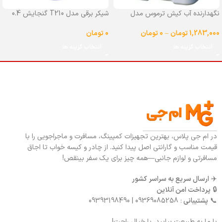
نگهدارنده آب کیش ترموس مدل
شیکر برقی مدل T210 گنجایش 0.4
شیردار گنجایش 25 لیتر
لیتر
1,283,000
تومان
–
0
تومان
0
تومان
انتخاب گزینه ها
انتخاب گزینه ها
در ام جی پلاس، بهترین تجهیزات کمپینگ، مسافرت و ماجراجویی را با
قیمت مناسب و گارانتی اصل پیدا کنید. از چادر و کیسه خواب تا اجاق
مسافرتی و لوازم جانبی—همه چیز برای یک سفر بینقص!
✈️
ارسال سریع به سراسر کشور
🔒
پرداخت امن آنلاین
📞
پشتیبانی
: 09369085258 | 09393198490
با ما به طبیعت بیایید، با خیال راحت!