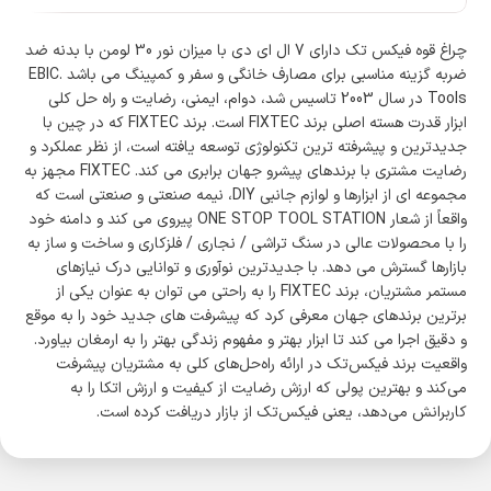
چراغ قوه فیکس تک دارای 7 ال ای دی با میزان نور 30 لومن با بدنه ضد
ضربه گزینه مناسبی برای مصارف خانگی و سفر و کمپینگ می باشد .EBIC
Tools در سال 2003 تاسیس شد، دوام، ایمنی، رضایت و راه حل کلی
ابزار قدرت هسته اصلی برند FIXTEC است. برند FIXTEC که در چین با
جدیدترین و پیشرفته ترین تکنولوژی توسعه یافته است، از نظر عملکرد و
رضایت مشتری با برندهای پیشرو جهان برابری می کند. FIXTEC مجهز به
مجموعه ای از ابزارها و لوازم جانبی DIY، نیمه صنعتی و صنعتی است که
واقعاً از شعار ONE STOP TOOL STATION پیروی می کند و دامنه خود
را با محصولات عالی در سنگ تراشی / نجاری / فلزکاری و ساخت و ساز به
بازارها گسترش می دهد. با جدیدترین نوآوری و توانایی درک نیازهای
مستمر مشتریان، برند FIXTEC را به راحتی می توان به عنوان یکی از
برترین برندهای جهان معرفی کرد که پیشرفت های جدید خود را به موقع
و دقیق اجرا می کند تا ابزار بهتر و مفهوم زندگی بهتر را به ارمغان بیاورد.
واقعیت برند فیکس‌تک در ارائه راه‌حل‌های کلی به مشتریان پیشرفت
می‌کند و بهترین پولی که ارزش رضایت از کیفیت و ارزش اتکا را به
کاربرانش می‌دهد، یعنی فیکس‌تک از بازار دریافت کرده است.